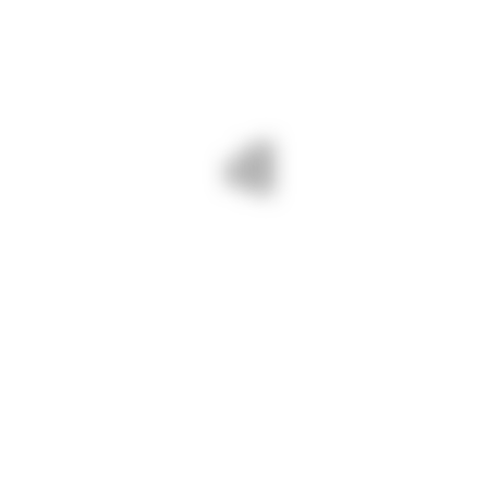
pe DJ 381 Movilița – Potârnichea.
Rugăm participanții la traficul rutier
să respecte restricțiile rutiere
impuse.
Drumuri Județene Constanța =
drumuri BUNE și SIGURE!
PREV - 28 APRILIE 2025/ PE DJ
NEXT - 29 APRILIE 2025/ PE DJ
391 A SUNTEM DIN ZORII ZILEI.
381 POTÂRNICHEA ELIMINĂM
TĂIEM CAVALIERII, TĂIEM
CAVALIERII.
LĂSTĂRIȘUL.