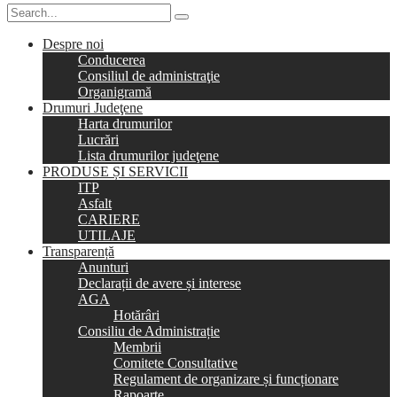
Despre noi
Conducerea
Consiliul de administraţie
Organigramă
Drumuri Judeţene
Harta drumurilor
Lucrări
Lista drumurilor judeţene
PRODUSE ȘI SERVICII
ITP
Asfalt
CARIERE
UTILAJE
Transparență
Anunturi
Declarații de avere și interese
AGA
Hotărâri
Consiliu de Administrație
Membrii
Comitete Consultative
Regulament de organizare și funcționare
Rapoarte