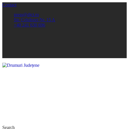
Contact
press@djct.ro
Str. Celulozei Nr. 15 A
+40 241 630 696
Search