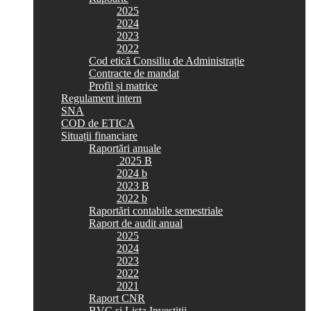
2025
2024
2023
2022
Cod etică Consiliu de Administrație
Contracte de mandat
Profil și matrice
Regulament intern
SNA
COD de ETICA
Situații financiare
Raportări anuale
2025 B
2024 b
2023 B
2022 b
Raportări contabile semestriale
Raport de audit anual
2025
2024
2023
2022
2021
Raport CNR
BVC si Lista Investiții