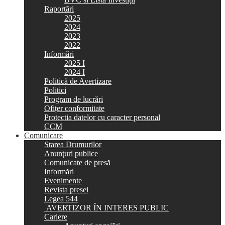
Raportări
2025
2024
2023
2022
Informări
2025 I
2024 I
Politică de Avertizare
Politici
Program de lucrări
Ofițer conformitate
Protectia datelor cu caracter personal
CCM
Comunicare
Starea Drumurilor
Anunţuri publice
Comunicate de presă
Informări
Evenimente
Revista presei
Legea 544
AVERTIZOR ÎN INTERES PUBLIC
Cariere