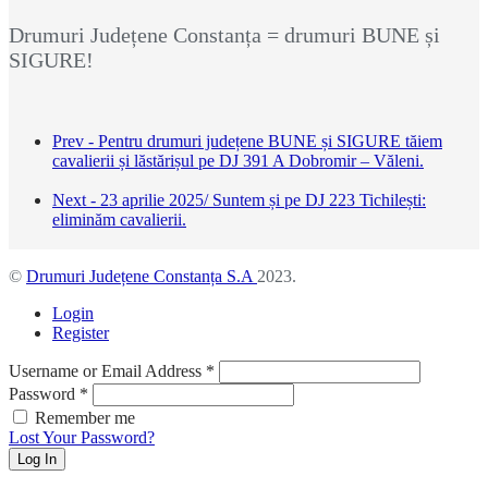
Drumuri Județene Constanța = drumuri BUNE și
SIGURE!
Prev - Pentru drumuri județene BUNE și SIGURE tăiem
cavalierii și lăstărișul pe DJ 391 A Dobromir – Văleni.
Next - 23 aprilie 2025/ Suntem și pe DJ 223 Tichilești:
eliminăm cavalierii.
©
Drumuri Județene Constanța S.A
2023.
Login
Register
Username or Email Address
*
Password
*
Remember me
Lost Your Password?
Log In