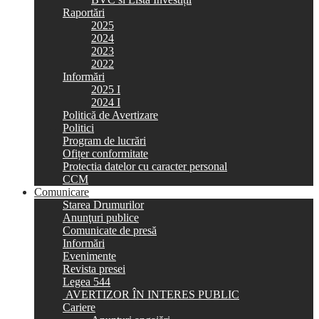
Raportări
2025
2024
2023
2022
Informări
2025 I
2024 I
Politică de Avertizare
Politici
Program de lucrări
Ofițer conformitate
Protectia datelor cu caracter personal
CCM
Comunicare
Starea Drumurilor
Anunţuri publice
Comunicate de presă
Informări
Evenimente
Revista presei
Legea 544
AVERTIZOR ÎN INTERES PUBLIC
Cariere