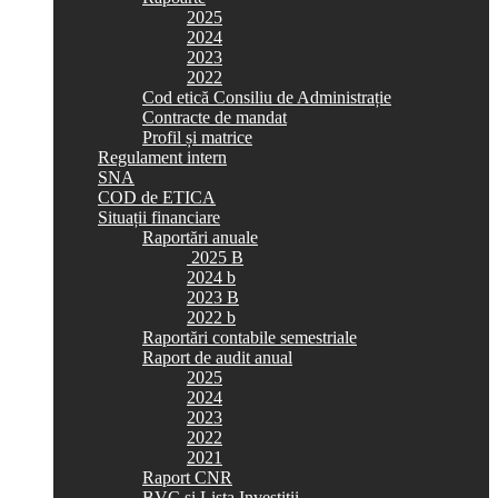
2025
2024
2023
2022
Cod etică Consiliu de Administrație
Contracte de mandat
Profil și matrice
Regulament intern
SNA
COD de ETICA
Situații financiare
Raportări anuale
2025 B
2024 b
2023 B
2022 b
Raportări contabile semestriale
Raport de audit anual
2025
2024
2023
2022
2021
Raport CNR
BVC si Lista Investiții