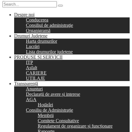
Despre noi
Conducerea
Consiliul de administraţie
Organigramă
Drumuri Judeţene
Harta drumurilor
Lucrări
Lista drumurilor judeţene
PRODUSE ȘI SERVICII
ITP
Asfalt
CARIERE
UTILAJE
Transparență
Anunturi
Declarații de avere și interese
AGA
Hotărâri
Consiliu de Administrație
Membrii
Comitete Consultative
Regulament de organizare și funcționare
Rapoarte