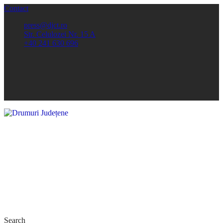
Contact
press@djct.ro
Str. Celulozei Nr. 15 A
+40 241 630 696
Search