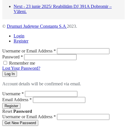
Next - 23 iunie 2025/ Reabilităm DJ 391A Dobromir –
Văleni.
©
Drumuri Județene Constanța S.A
2023.
Login
Register
Username or Email Address
*
Password
*
Remember me
Lost Your Password?
Log In
Account details will be confirmed via email.
Username
*
Email Address
*
Register
Reset
Password
Username or Email Address
*
Get New Password