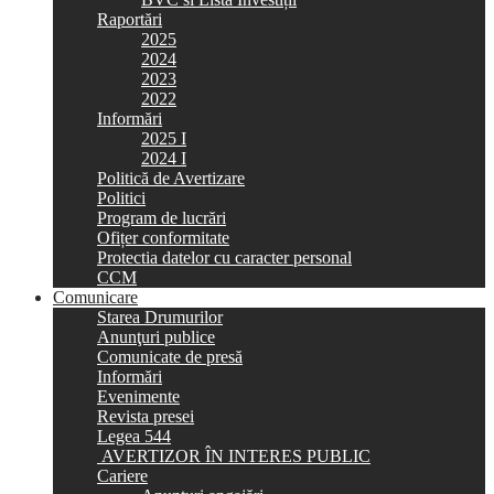
Raportări
2025
2024
2023
2022
Informări
2025 I
2024 I
Politică de Avertizare
Politici
Program de lucrări
Ofițer conformitate
Protectia datelor cu caracter personal
CCM
Comunicare
Starea Drumurilor
Anunţuri publice
Comunicate de presă
Informări
Evenimente
Revista presei
Legea 544
AVERTIZOR ÎN INTERES PUBLIC
Cariere