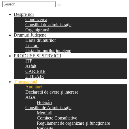
Despre noi
Conducerea
Consiliul de administraţie
Organigramă
Drumuri Judeţene
Harta drumurilor
Lucrări
Lista drumurilor judeţene
PRODUSE ȘI SERVICII
ITP
Asfalt
CARIERE
UTILAJE
Transparență
Anunturi
Declarații de avere și interese
AGA
Hotărâri
Consiliu de Administrație
Membrii
Comitete Consultative
Regulament de organizare și funcționare
Rapoarte