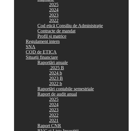
2025
2024
2023
2022
Cod etică Consiliu de Administrație
Contracte de mandat
Profil și matrice
Regulament intern
SNA
COD de ETICA
Situații financiare
Raportări anuale
2025 B
2024 b
2023 B
2022 b
Raportări contabile semestriale
Raport de audit anual
2025
2024
2023
2022
2021
Raport CNR
BVC si Lista Investiții