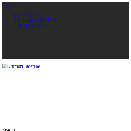
Contact
press@djct.ro
Str. Celulozei Nr. 15 A
+40 241 630 696
Search