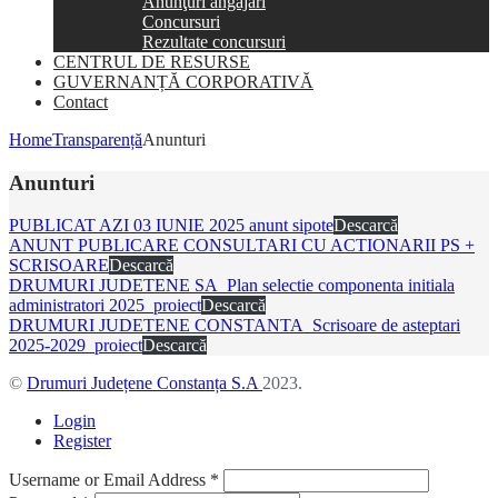
Anunţuri angajări
Concursuri
Rezultate concursuri
CENTRUL DE RESURSE
GUVERNANȚĂ CORPORATIVĂ
Contact
Home
Transparență
Anunturi
Anunturi
PUBLICAT AZI 03 IUNIE 2025 anunt sipote
Descarcă
ANUNT PUBLICARE CONSULTARI CU ACTIONARII PS +
SCRISOARE
Descarcă
DRUMURI JUDETENE SA_Plan selectie componenta initiala
administratori 2025_proiect
Descarcă
DRUMURI JUDETENE CONSTANTA_Scrisoare de asteptari
2025-2029_proiect
Descarcă
©
Drumuri Județene Constanța S.A
2023.
Login
Register
Username or Email Address
*