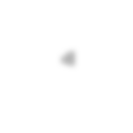
By DJCT
septembrie 23, 2025
170
INFORMARI
,
LUCRĂRI
23 septembrie 2025/ Pentru
drumuri județene BUNE și SIGURE
cosim vegetația, tăiem lăstărișul pe
DJ 222 Cuza Vodă – Mihail
Kogălniceanu, DJ 223 Seimeni –
Cernavodă.
PREV - 22 SEPTEMBRIE 2025/
NEXT - 23 SEPTEMBRIE 2025/
ÎNCEPUT DE SĂPTĂMÂNĂ CU
SUNTEM PE DJ 222 MIHAIL