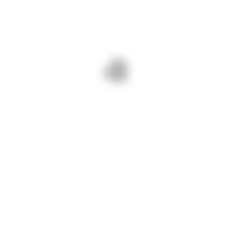
ri BUNE și SIGURE!
UI PE DJ 223 CAPIDAVA – DUNĂREA.
NEXT