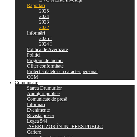
Raportări
2025
2024
2023
2022
Informări
2025 I
2024 I
Politică de Avertizare
Politici
Program de lucrări
Ofițer conformitate
Protectia datelor cu caracter personal
CCM
Comunicare
Starea Drumurilor
Anunţuri publice
Comunicate de presă
Informări
Evenimente
Revista presei
Legea 544
AVERTIZOR ÎN INTERES PUBLIC
Cariere