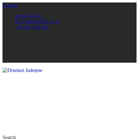
Contact
press@djct.ro
Str. Celulozei Nr. 15 A
+40 241 630 696
Search