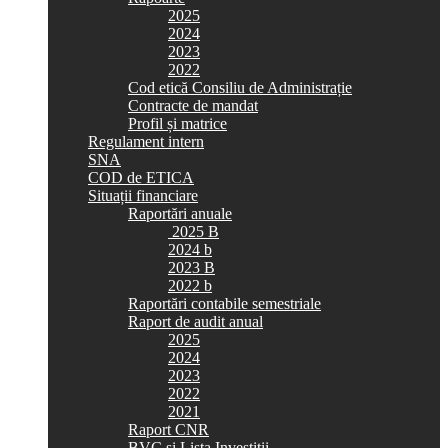
2025
2024
2023
2022
Cod etică Consiliu de Administrație
Contracte de mandat
Profil și matrice
Regulament intern
SNA
COD de ETICA
Situații financiare
Raportări anuale
2025 B
2024 b
2023 B
2022 b
Raportări contabile semestriale
Raport de audit anual
2025
2024
2023
2022
2021
Raport CNR
BVC si Lista Investiții