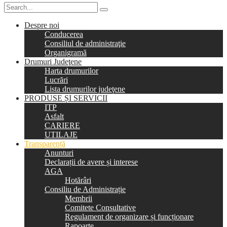
Despre noi
Conducerea
Consiliul de administraţie
Organigramă
Drumuri Judeţene
Harta drumurilor
Lucrări
Lista drumurilor judeţene
PRODUSE ȘI SERVICII
ITP
Asfalt
CARIERE
UTILAJE
Transparență
Anunturi
Declarații de avere și interese
AGA
Hotărâri
Consiliu de Administrație
Membrii
Comitete Consultative
Regulament de organizare și funcționare
Rapoarte