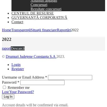
Anunţuri angajări
Concursuri
Rezultate concursuri
CENTRUL DE RESURSE
GUVERNANȚĂ CORPORATIVĂ
Contact
Home
Transparență
Situații financiare
Raportări
2022
2022
raport
Descarcă
©
Drumuri Județene Constanța S.A
2023.
Login
Register
Username or Email Address
*
Password
*
Remember me
Lost Your Password?
Log In
Account details will be confirmed via email.