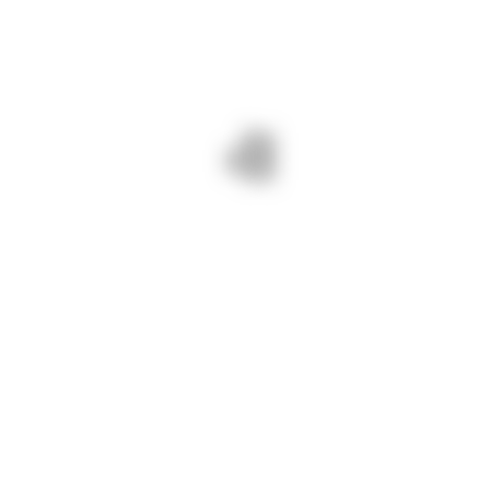
By DJCT
iulie 8, 2025
280
INFORMARI
,
LUCRĂRI
08 iulie 2025/ Suntem pe DJ 222F
Gârliciu. Decolmatăm rigole
betonate pentru drumuri județene
BUNE și SIGURE!
PREV - 08 IULIE 2025/ TĂIEM
NEXT - 09 IULIE 2025/
LĂSTĂRIȘUL PE DJ 222 CUZA
DECOLMATĂM RIGOLE PE DJ
VODĂ – MIHAIL
223 CERNAVODĂ –
KOGĂLNICEANU PENTRU
COCHIRLENI
DRUMURI JUDEȚENE BUNE ȘI
PENTRU DRUMURI JUDEȚENE
SIGURE!
BUNE ȘI SIGURE.