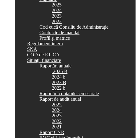
2025
2024
2023
2022
Cod etică Consiliu de Administrație
Contracte de mandat
Profil și matrice
Regulament intern
SNA
COD de ETICA
Situații financiare
Raportări anuale
2025 B
2024 b
2023 B
2022 b
Raportări contabile semestriale
Raport de audit anual
2025
2024
2023
2022
2021
Raport CNR
BVC si Lista Investiții