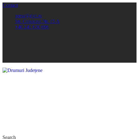
Contact
press@djct.ro
Str. Celulozei Nr. 15 A
+40 241 630 696
Search