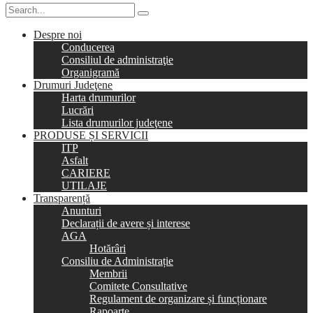
Despre noi
Conducerea
Consiliul de administraţie
Organigramă
Drumuri Judeţene
Harta drumurilor
Lucrări
Lista drumurilor judeţene
PRODUSE ȘI SERVICII
ITP
Asfalt
CARIERE
UTILAJE
Transparență
Anunturi
Declarații de avere și interese
AGA
Hotărâri
Consiliu de Administrație
Membrii
Comitete Consultative
Regulament de organizare și funcționare
Rapoarte