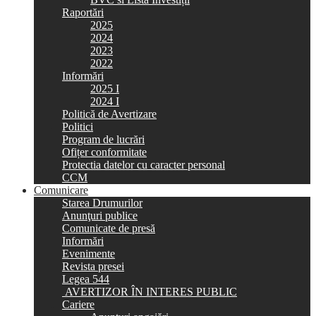
Raportări
2025
2024
2023
2022
Informări
2025 I
2024 I
Politică de Avertizare
Politici
Program de lucrări
Ofițer conformitate
Protectia datelor cu caracter personal
CCM
Comunicare
Starea Drumurilor
Anunţuri publice
Comunicate de presă
Informări
Evenimente
Revista presei
Legea 544
AVERTIZOR ÎN INTERES PUBLIC
Cariere