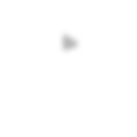
nterese 2018 Dan FlorinDeclaratie de interese 2018 Dan MarinDeclarati
018 Lapuste RodicaDeclaratie de interese 2018 Paruschi AncaDeclarat
 Rogojean FlorinDeclaratie de interese 2018 Stan ConstantinDeclarati