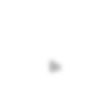
faltic. Drumuri Județene Constanța = drumuri BUNE și SIGURE!
 pe DJ 222 Mihail Kogălniceanu.
ogălniceanu. Drumuri Județene Constanța = drumuri BUNE și SIGURE!
1 Medgidia. Continuăm lucrările pentru eli