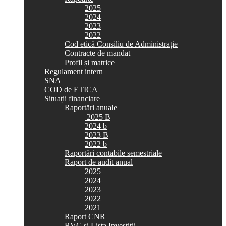
2025
2024
2023
2022
Cod etică Consiliu de Administrație
Contracte de mandat
Profil și matrice
Regulament intern
SNA
COD de ETICA
Situații financiare
Raportări anuale
2025 B
2024 b
2023 B
2022 b
Raportări contabile semestriale
Raport de audit anual
2025
2024
2023
2022
2021
Raport CNR
BVC si Lista Investiții