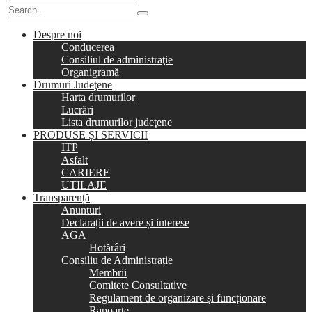
Despre noi
Conducerea
Consiliul de administraţie
Organigramă
Drumuri Judeţene
Harta drumurilor
Lucrări
Lista drumurilor judeţene
PRODUSE ȘI SERVICII
ITP
Asfalt
CARIERE
UTILAJE
Transparență
Anunturi
Declarații de avere și interese
AGA
Hotărâri
Consiliu de Administrație
Membrii
Comitete Consultative
Regulament de organizare și funcționare
Rapoarte