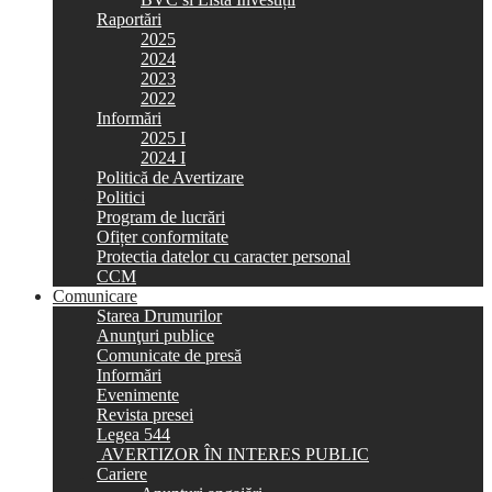
Raportări
2025
2024
2023
2022
Informări
2025 I
2024 I
Politică de Avertizare
Politici
Program de lucrări
Ofițer conformitate
Protectia datelor cu caracter personal
CCM
Comunicare
Starea Drumurilor
Anunţuri publice
Comunicate de presă
Informări
Evenimente
Revista presei
Legea 544
AVERTIZOR ÎN INTERES PUBLIC
Cariere