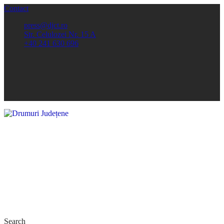
Contact
press@djct.ro
Str. Celulozei Nr. 15 A
+40 241 630 696
Search