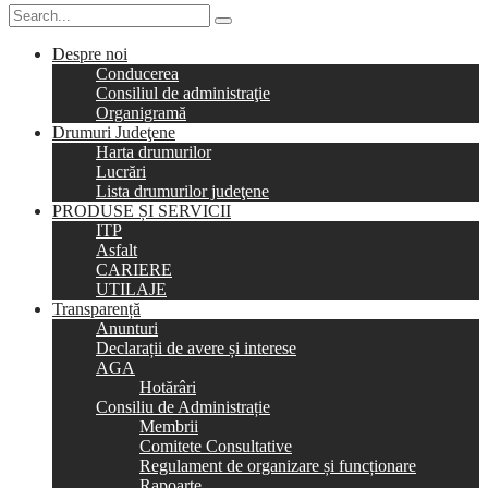
Despre noi
Conducerea
Consiliul de administraţie
Organigramă
Drumuri Judeţene
Harta drumurilor
Lucrări
Lista drumurilor judeţene
PRODUSE ȘI SERVICII
ITP
Asfalt
CARIERE
UTILAJE
Transparență
Anunturi
Declarații de avere și interese
AGA
Hotărâri
Consiliu de Administrație
Membrii
Comitete Consultative
Regulament de organizare și funcționare
Rapoarte