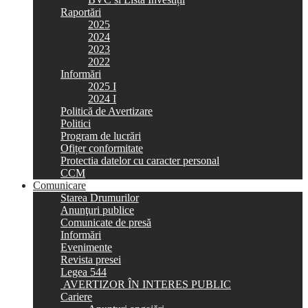
Raportări
2025
2024
2023
2022
Informări
2025 I
2024 I
Politică de Avertizare
Politici
Program de lucrări
Ofițer conformitate
Protectia datelor cu caracter personal
CCM
Comunicare
Starea Drumurilor
Anunţuri publice
Comunicate de presă
Informări
Evenimente
Revista presei
Legea 544
AVERTIZOR ÎN INTERES PUBLIC
Cariere