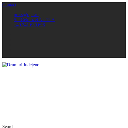
Contact
press@djct.ro
Str. Celulozei Nr. 15 A
+40 241 630 696
Search