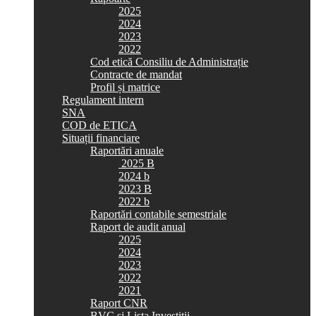
2025
2024
2023
2022
Cod etică Consiliu de Administrație
Contracte de mandat
Profil și matrice
Regulament intern
SNA
COD de ETICA
Situații financiare
Raportări anuale
2025 B
2024 b
2023 B
2022 b
Raportări contabile semestriale
Raport de audit anual
2025
2024
2023
2022
2021
Raport CNR
BVC si Lista Investiții