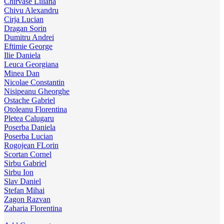
Chirvase Liliana
Chivu Alexandru
Cirja Lucian
Dragan Sorin
Dumitru Andrei
Eftimie George
Ilie Daniela
Leuca Georgiana
Minea Dan
Nicolae Constantin
Nisipeanu Gheorghe
Ostache Gabriel
Otoleanu Florentina
Pletea Calugaru
Poserba Daniela
Poserba Lucian
Rogojean FLorin
Scortan Cornel
Sirbu Gabriel
Sirbu Ion
Slav Daniel
Stefan Mihai
Zagon Razvan
Zaharia Florentina