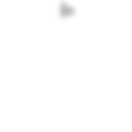
convingerea că se va interveni
eficient pentru a acoperi întreaga
rețea de drumuri județene. Cu
profesionalism și implicare, orice
obiectiv poate fi realizat!”, a spus
Mihai Lupu, președintele Consiliului
Județean Constanța.
Proiectul are o valoare de 4,4
milioane de lei.
„Este încă un proiect finalizat de
compania noastră. Reabilitarea
drumului a necesitat o mare atenție
deoarece a trebuit să fie consolidat
pe anumite porțiuni. Nu ne oprim,