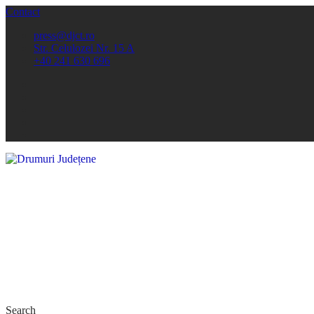
Contact
press@djct.ro
Str. Celulozei Nr. 15 A
+40 241 630 696
Search