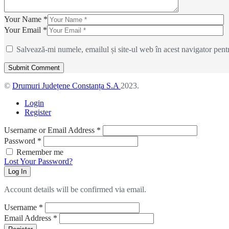
Your Name *
Your Email *
Salvează-mi numele, emailul și site-ul web în acest navigator pent
©
Drumuri Județene Constanța S.A
2023.
Login
Register
Username or Email Address
*
Password
*
Remember me
Lost Your Password?
Log In
Account details will be confirmed via email.
Username
*
Email Address
*