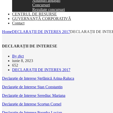
Anunţuri angajări
Concursuri
Rezultate concursuri
CENTRUL DE RESURSE
GUVERNANȚĂ CORPORATIVĂ
Contact
Home
DECLARAȚII DE INTERES 2017
DECLARAȚII DE INTE
DECLARAȚII DE INTERESE
By djct
iunie 8, 2023
652
DECLARAȚII DE INTERES 2017
Declarație de Interese Ștefănică Arina-Raluca
Declarație de Interese Stan Constantin
Declarație de Interese Serediuc Mariana
Declarație de Interese Scorțan Cornel
Declarație de Interese Poșerba Lucian