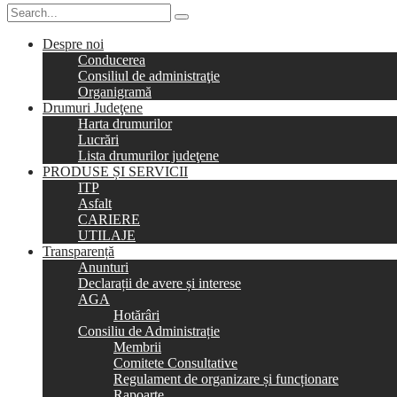
Despre noi
Conducerea
Consiliul de administraţie
Organigramă
Drumuri Judeţene
Harta drumurilor
Lucrări
Lista drumurilor judeţene
PRODUSE ȘI SERVICII
ITP
Asfalt
CARIERE
UTILAJE
Transparență
Anunturi
Declarații de avere și interese
AGA
Hotărâri
Consiliu de Administrație
Membrii
Comitete Consultative
Regulament de organizare și funcționare
Rapoarte