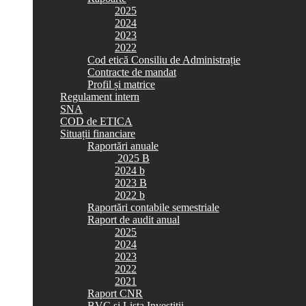
2025
2024
2023
2022
Cod etică Consiliu de Administrație
Contracte de mandat
Profil și matrice
Regulament intern
SNA
COD de ETICA
Situații financiare
Raportări anuale
2025 B
2024 b
2023 B
2022 b
Raportări contabile semestriale
Raport de audit anual
2025
2024
2023
2022
2021
Raport CNR
BVC si Lista Investiții