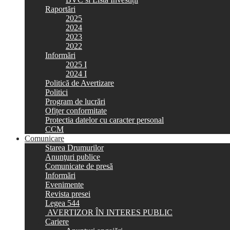
Raportări
2025
2024
2023
2022
Informări
2025 I
2024 I
Politică de Avertizare
Politici
Program de lucrări
Ofițer conformitate
Protectia datelor cu caracter personal
CCM
Comunicare
Starea Drumurilor
Anunţuri publice
Comunicate de presă
Informări
Evenimente
Revista presei
Legea 544
AVERTIZOR ÎN INTERES PUBLIC
Cariere