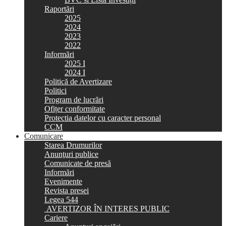
Raportări
2025
2024
2023
2022
Informări
2025 I
2024 I
Politică de Avertizare
Politici
Program de lucrări
Ofițer conformitate
Protectia datelor cu caracter personal
CCM
Comunicare
Starea Drumurilor
Anunţuri publice
Comunicate de presă
Informări
Evenimente
Revista presei
Legea 544
AVERTIZOR ÎN INTERES PUBLIC
Cariere