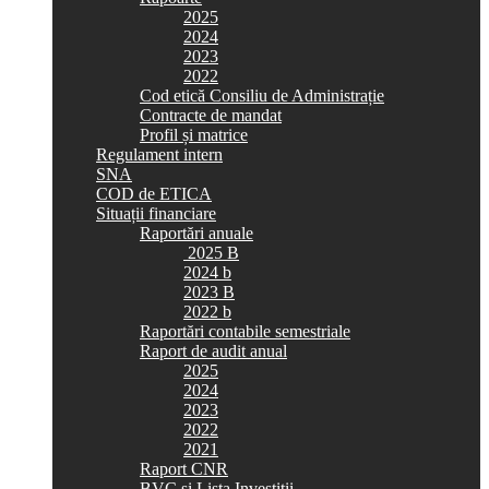
2025
2024
2023
2022
Cod etică Consiliu de Administrație
Contracte de mandat
Profil și matrice
Regulament intern
SNA
COD de ETICA
Situații financiare
Raportări anuale
2025 B
2024 b
2023 B
2022 b
Raportări contabile semestriale
Raport de audit anual
2025
2024
2023
2022
2021
Raport CNR
BVC si Lista Investiții