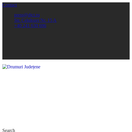
Contact
press@djct.ro
Str. Celulozei Nr. 15 A
+40 241 630 696
Search