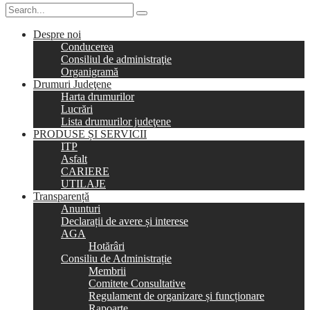
Despre noi
Conducerea
Consiliul de administraţie
Organigramă
Drumuri Judeţene
Harta drumurilor
Lucrări
Lista drumurilor judeţene
PRODUSE ȘI SERVICII
ITP
Asfalt
CARIERE
UTILAJE
Transparență
Anunturi
Declarații de avere și interese
AGA
Hotărâri
Consiliu de Administrație
Membrii
Comitete Consultative
Regulament de organizare și funcționare
Rapoarte