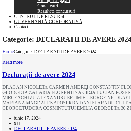
Anunţuri angajări
Concursuri
Rezultate concursuri
CENTRUL DE RESURSE
GUVERNANȚĂ CORPORATIVĂ
Contact
Categorie:
DECLARATII DE AVERE 202
Home
Categorie:
DECLARATII DE AVERE 2024
Read more
Declarații de avere 2024
DRAGAN NICOLETA CARMEN ANDREI CONSTANTIN FLOR
GEORGETA ZAHARIA FLORENTINA CÎRJA LUCIAN POȘE
MIRCEACHIVU ALEXANDRUEFTIMIE GEORGE NICOLAE
MARIANA MAGDALENAPOSERBA DANIELARADU CULEA 
GEORGETUDORA COSMINTUTUI EMILIA GEORGETA 30 Z
iunie 17, 2024
911
DECLARATII DE AVERE 2024