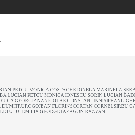
4
IAN PETCU MONICA COSTACHE IONELA MARINELA ȘERBA
RBA LUCIAN PETCU MONICA IONESCU SORIN LUCIAN B
LEUCA GEORGIANANICOLAE CONSTANTINNISIPEANU GH
DUMITRUROGOJEAN FLORINSCORTAN CORNELSIRBU GAB
ILETUTUI EMILIA GEORGETAZAGON RAZVAN