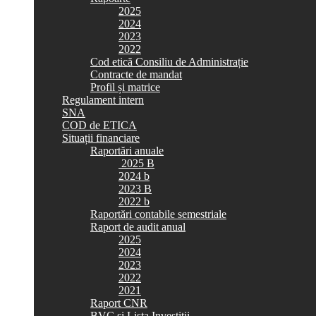
2025
2024
2023
2022
Cod etică Consiliu de Administrație
Contracte de mandat
Profil și matrice
Regulament intern
SNA
COD de ETICA
Situații financiare
Raportări anuale
2025 B
2024 b
2023 B
2022 b
Raportări contabile semestriale
Raport de audit anual
2025
2024
2023
2022
2021
Raport CNR
BVC si Lista Investiții