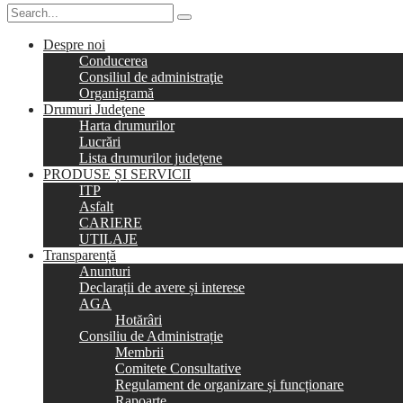
Despre noi
Conducerea
Consiliul de administraţie
Organigramă
Drumuri Judeţene
Harta drumurilor
Lucrări
Lista drumurilor judeţene
PRODUSE ȘI SERVICII
ITP
Asfalt
CARIERE
UTILAJE
Transparență
Anunturi
Declarații de avere și interese
AGA
Hotărâri
Consiliu de Administrație
Membrii
Comitete Consultative
Regulament de organizare și funcționare
Rapoarte