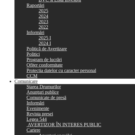
Raportări
2025
2024
2023
2022
Informări
2025 I
2024 I
Politică de Avertizare
Politici
Program de lucrări
Ofițer conformitate
Protectia datelor cu caracter personal
CCM
Comunicare
Starea Drumurilor
Anunţuri publice
Comunicate de presă
Informări
Evenimente
Revista presei
Legea 544
AVERTIZOR ÎN INTERES PUBLIC
Cariere