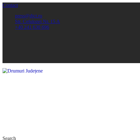
Contact
press@djct.ro
Str. Celulozei Nr. 15 A
+40 241 630 696
Search