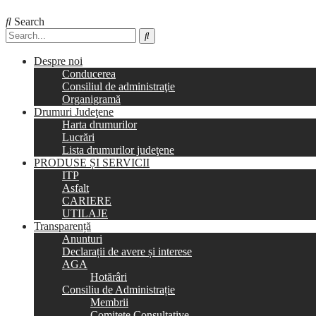
Search
Despre noi
Conducerea
Consiliul de administraţie
Organigramă
Drumuri Judeţene
Harta drumurilor
Lucrări
Lista drumurilor judeţene
PRODUSE ȘI SERVICII
ITP
Asfalt
CARIERE
UTILAJE
Transparență
Anunturi
Declarații de avere și interese
AGA
Hotărâri
Consiliu de Administrație
Membrii
Comitete Consultative