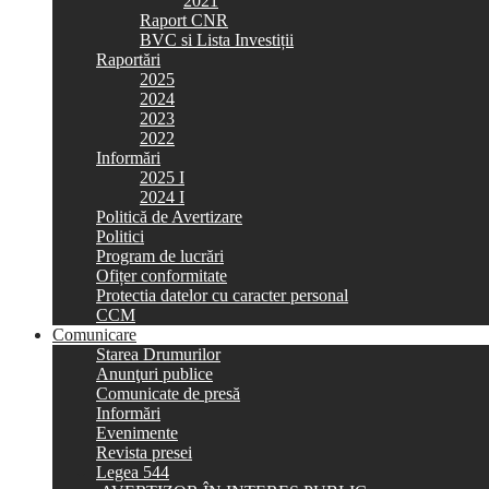
2021
Raport CNR
BVC si Lista Investiții
Raportări
2025
2024
2023
2022
Informări
2025 I
2024 I
Politică de Avertizare
Politici
Program de lucrări
Ofițer conformitate
Protectia datelor cu caracter personal
CCM
Comunicare
Starea Drumurilor
Anunţuri publice
Comunicate de presă
Informări
Evenimente
Revista presei
Legea 544