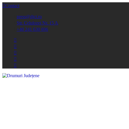
Contact
press@djct.ro
Str. Celulozei Nr. 15 A
+40 241 630 696