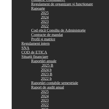
Regulament de organizare și funcționare
Rapoarte
2025
2024
2023
2022
Cod etică Consiliu de Administrație
Contracte de mandat
Profil și matrice
Regulament intern
SNA
COD de ETICA
Situații financiare
Raportări anuale
2025 B
2024 b
2023 B
2022 b
Raportări contabile semestriale
Raport de audit anual
2025
2024
2023
2022