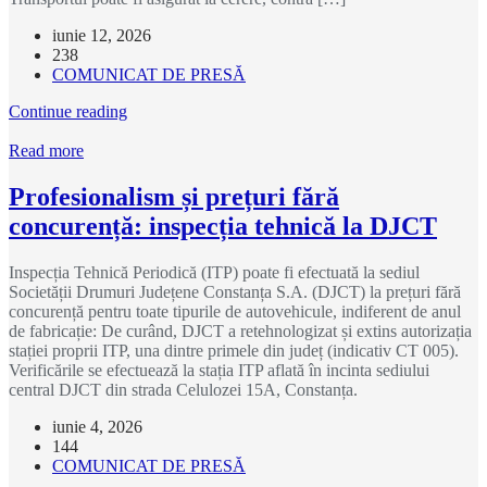
iunie 12, 2026
238
COMUNICAT DE PRESĂ
Continue reading
Read more
Profesionalism și prețuri fără
concurență: inspecția tehnică la DJCT
Inspecția Tehnică Periodică (ITP) poate fi efectuată la sediul
Societății Drumuri Județene Constanța S.A. (DJCT) la prețuri fără
concurență pentru toate tipurile de autovehicule, indiferent de anul
de fabricație: De curând, DJCT a retehnologizat și extins autorizația
stației proprii ITP, una dintre primele din județ (indicativ CT 005).
Verificările se efectuează la stația ITP aflată în incinta sediului
central DJCT din strada Celulozei 15A, Constanța.
iunie 4, 2026
144
COMUNICAT DE PRESĂ