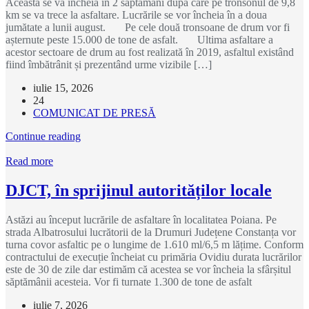
Aceasta se va încheia în 2 săptămâni după care pe tronsonul de 9,8
km se va trece la asfaltare. Lucrările se vor încheia în a doua
jumătate a lunii august. Pe cele două tronsoane de drum vor fi
așternute peste 15.000 de tone de asfalt. Ultima asfaltare a
acestor sectoare de drum au fost realizată în 2019, asfaltul existând
fiind îmbătrânit și prezentând urme vizibile […]
iulie 15, 2026
24
COMUNICAT DE PRESĂ
Continue reading
Read more
DJCT, în sprijinul autorităților locale
Astăzi au început lucrările de asfaltare în localitatea Poiana. Pe
strada Albatrosului lucrătorii de la Drumuri Județene Constanța vor
turna covor asfaltic pe o lungime de 1.610 ml/6,5 m lățime. Conform
contractului de execuție încheiat cu primăria Ovidiu durata lucrărilor
este de 30 de zile dar estimăm că acestea se vor încheia la sfârșitul
săptămânii acesteia. Vor fi turnate 1.300 de tone de asfalt
iulie 7, 2026