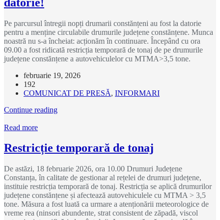
datorie!
Pe parcursul întregii nopți drumarii constănțeni au fost la datorie
pentru a menține circulabile drumurile județene constănțene. Munca
noastră nu s-a încheiat: acționăm în continuare. Începând cu ora
09.00 a fost ridicată restricția temporară de tonaj de pe drumurile
județene constănțene a autovehiculelor cu MTMA>3,5 tone.
februarie 19, 2026
192
COMUNICAT DE PRESĂ
,
INFORMARI
Continue reading
Read more
Restricție temporară de tonaj
De astăzi, 18 februarie 2026, ora 10.00 Drumuri Județene
Constanța, în calitate de gestionar al rețelei de drumuri județene,
instituie restricția temporară de tonaj. Restricția se aplică drumurilor
județene constănțene și afectează autovehiculele cu MTMA > 3,5
tone. Măsura a fost luată ca urmare a atenționării meteorologice de
vreme rea (ninsori abundente, strat consistent de zăpadă, viscol