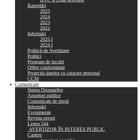
Raportări
2025
2024
2023
2022
Informări
2025 I
2024 I
Politică de Avertizare
Politici
Program de lucrări
Ofițer conformitate
Protectia datelor cu caracter personal
CCM
Comunicare
Starea Drumurilor
Anunţuri publice
Comunicate de presă
Informări
Evenimente
Revista presei
Legea 544
AVERTIZOR ÎN INTERES PUBLIC
Cariere