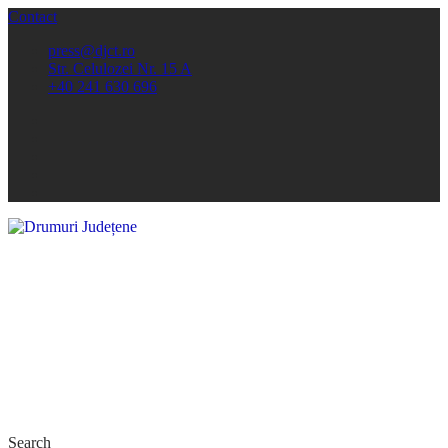
Contact
press@djct.ro
Str. Celulozei Nr. 15 A
+40 241 630 696
Search