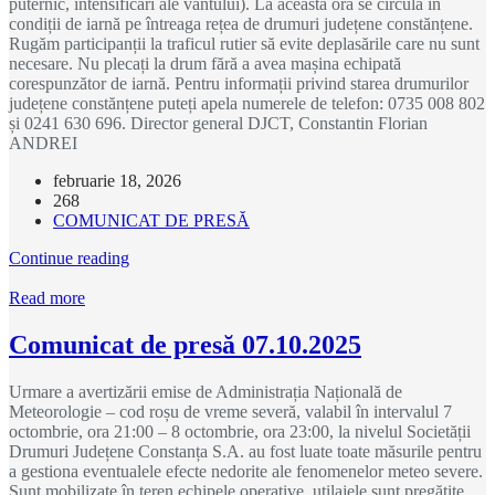
puternic, intensificări ale vântului). La această oră se circulă în
condiții de iarnă pe întreaga rețea de drumuri județene constănțene.
Rugăm participanții la traficul rutier să evite deplasările care nu sunt
necesare. Nu plecați la drum fără a avea mașina echipată
corespunzător de iarnă. Pentru informații privind starea drumurilor
județene constănțene puteți apela numerele de telefon: 0735 008 802
și 0241 630 696. Director general DJCT, Constantin Florian
ANDREI
februarie 18, 2026
268
COMUNICAT DE PRESĂ
Continue reading
Read more
Comunicat de presă 07.10.2025
Urmare a avertizării emise de Administrația Națională de
Meteorologie – cod roșu de vreme severă, valabil în intervalul 7
octombrie, ora 21:00 – 8 octombrie, ora 23:00, la nivelul Societății
Drumuri Județene Constanța S.A. au fost luate toate măsurile pentru
a gestiona eventualele efecte nedorite ale fenomenelor meteo severe.
Sunt mobilizate în teren echipele operative, utilajele sunt pregătite,