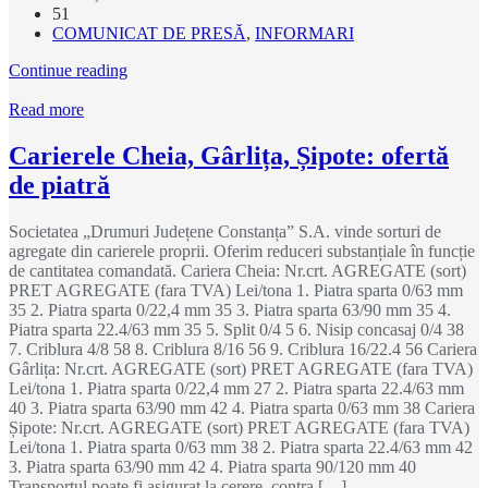
51
COMUNICAT DE PRESĂ
,
INFORMARI
Continue reading
Read more
Carierele Cheia, Gârlița, Șipote: ofertă
de piatră
Societatea „Drumuri Județene Constanța” S.A. vinde sorturi de
agregate din carierele proprii. Oferim reduceri substanțiale în funcție
de cantitatea comandată. Cariera Cheia: Nr.crt. AGREGATE (sort)
PRET AGREGATE (fara TVA) Lei/tona 1. Piatra sparta 0/63 mm
35 2. Piatra sparta 0/22,4 mm 35 3. Piatra sparta 63/90 mm 35 4.
Piatra sparta 22.4/63 mm 35 5. Split 0/4 5 6. Nisip concasaj 0/4 38
7. Criblura 4/8 58 8. Criblura 8/16 56 9. Criblura 16/22.4 56 Cariera
Gârlița: Nr.crt. AGREGATE (sort) PRET AGREGATE (fara TVA)
Lei/tona 1. Piatra sparta 0/22,4 mm 27 2. Piatra sparta 22.4/63 mm
40 3. Piatra sparta 63/90 mm 42 4. Piatra sparta 0/63 mm 38 Cariera
Șipote: Nr.crt. AGREGATE (sort) PRET AGREGATE (fara TVA)
Lei/tona 1. Piatra sparta 0/63 mm 38 2. Piatra sparta 22.4/63 mm 42
3. Piatra sparta 63/90 mm 42 4. Piatra sparta 90/120 mm 40
Transportul poate fi asigurat la cerere, contra […]