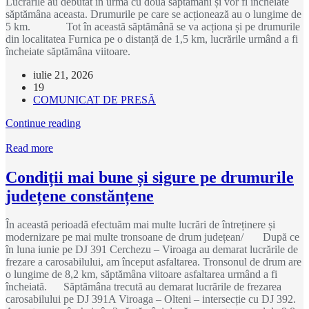
Lucrările au debutat în urmă cu două săptămâni și vor fi încheiate
săptămâna aceasta. Drumurile pe care se acționează au o lungime de
5 km. Tot în această săptămână se va acționa și pe drumurile
din localitatea Furnica pe o distanță de 1,5 km, lucrările urmând a fi
încheiate săptămâna viitoare.
iulie 21, 2026
19
COMUNICAT DE PRESĂ
Continue reading
Read more
Condiții mai bune și sigure pe drumurile
județene constănțene
În această perioadă efectuăm mai multe lucrări de întreținere și
modernizare pe mai multe tronsoane de drum județean/ După ce
în luna iunie pe DJ 391 Cerchezu – Viroaga au demarat lucrările de
frezare a carosabilului, am început asfaltarea. Tronsonul de drum are
o lungime de 8,2 km, săptămâna viitoare asfaltarea urmând a fi
încheiată. Săptămâna trecută au demarat lucrările de frezarea
carosabilului pe DJ 391A Viroaga – Olteni – intersecție cu DJ 392.