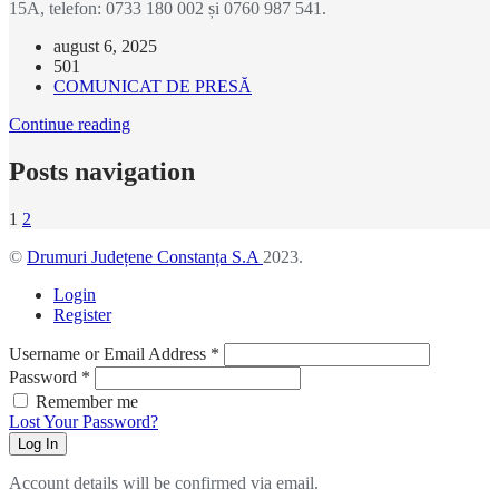
15A, telefon: 0733 180 002 și 0760 987 541.
august 6, 2025
501
COMUNICAT DE PRESĂ
Continue reading
Posts navigation
1
2
©
Drumuri Județene Constanța S.A
2023.
Login
Register
Username or Email Address
*
Password
*
Remember me
Lost Your Password?
Log In
Account details will be confirmed via email.