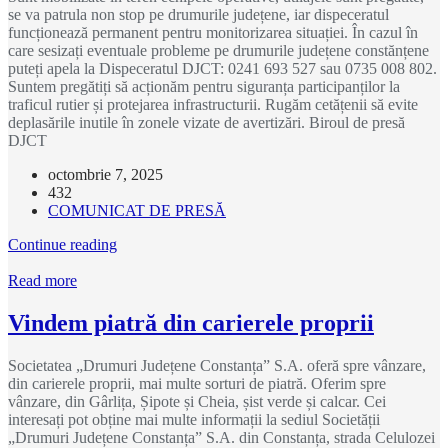
se va patrula non stop pe drumurile județene, iar dispeceratul
funcționează permanent pentru monitorizarea situației. În cazul în
care sesizați eventuale probleme pe drumurile județene constănțene
puteți apela la Dispeceratul DJCT: 0241 693 527 sau 0735 008 802.
Suntem pregătiți să acționăm pentru siguranța participanților la
traficul rutier și protejarea infrastructurii. Rugăm cetățenii să evite
deplasările inutile în zonele vizate de avertizări. Biroul de presă
DJCT
octombrie 7, 2025
432
COMUNICAT DE PRESĂ
Continue reading
Read more
Vindem piatră din carierele proprii
Societatea „Drumuri Județene Constanța” S.A. oferă spre vânzare,
din carierele proprii, mai multe sorturi de piatră. Oferim spre
vânzare, din Gârlița, Șipote și Cheia, șist verde și calcar. Cei
interesați pot obține mai multe informații la sediul Societății
„Drumuri Județene Constanța” S.A. din Constanța, strada Celulozei