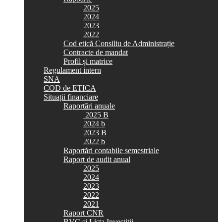
2025
2024
2023
2022
Cod etică Consiliu de Administrație
Contracte de mandat
Profil și matrice
Regulament intern
SNA
COD de ETICA
Situații financiare
Raportări anuale
2025 B
2024 b
2023 B
2022 b
Raportări contabile semestriale
Raport de audit anual
2025
2024
2023
2022
2021
Raport CNR
BVC si Lista Investiții