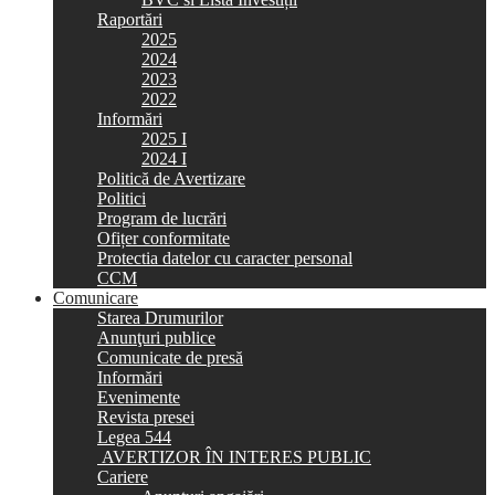
Raportări
2025
2024
2023
2022
Informări
2025 I
2024 I
Politică de Avertizare
Politici
Program de lucrări
Ofițer conformitate
Protectia datelor cu caracter personal
CCM
Comunicare
Starea Drumurilor
Anunţuri publice
Comunicate de presă
Informări
Evenimente
Revista presei
Legea 544
AVERTIZOR ÎN INTERES PUBLIC
Cariere