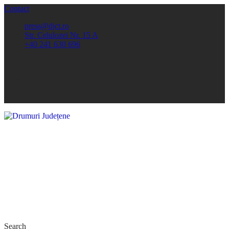
Contact
press@djct.ro
Str. Celulozei Nr. 15 A
+40 241 630 696
Search