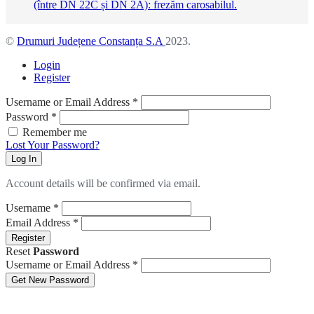
(între DN 22C și DN 2A): frezăm carosabilul.
©
Drumuri Județene Constanța S.A
2023.
Login
Register
Username or Email Address
*
Password
*
Remember me
Lost Your Password?
Log In
Account details will be confirmed via email.
Username
*
Email Address
*
Register
Reset
Password
Username or Email Address
*
Get New Password