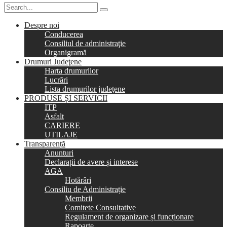
Despre noi
Conducerea
Consiliul de administraţie
Organigramă
Drumuri Judeţene
Harta drumurilor
Lucrări
Lista drumurilor judeţene
PRODUSE ȘI SERVICII
ITP
Asfalt
CARIERE
UTILAJE
Transparență
Anunturi
Declarații de avere și interese
AGA
Hotărâri
Consiliu de Administrație
Membrii
Comitete Consultative
Regulament de organizare și funcționare
Rapoarte