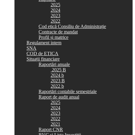
2025
2024
2023
2022
Cod etică Consiliu de Administrație
Contracte de mandat
Profil și matrice
Regulament intern
SNA
COD de ETICA
Situații financiare
Raportări anuale
2025 B
2024 b
2023 B
2022 b
Raportări contabile semestriale
Raport de audit anual
2025
2024
2023
2022
2021
Raport CNR
BVC si Lista Investiții