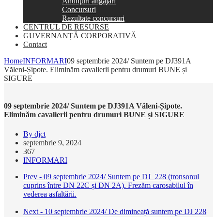
Anunţuri angajări
Concursuri
Rezultate concursuri
CENTRUL DE RESURSE
GUVERNANȚĂ CORPORATIVĂ
Contact
Home
INFORMARI
09 septembrie 2024/ Suntem pe DJ391A
Văleni-Șipote. Eliminăm cavalierii pentru drumuri BUNE și
SIGURE
09 septembrie 2024/ Suntem pe DJ391A Văleni-Șipote.
Eliminăm cavalierii pentru drumuri BUNE și SIGURE
By djct
septembrie 9, 2024
367
INFORMARI
Prev - 09 septembrie 2024/ Suntem pe DJ 228 (tronsonul
cuprins între DN 22C și DN 2A). Frezăm carosabilul în
vederea asfaltării.
Next - 10 septembrie 2024/ De dimineață suntem pe DJ 228