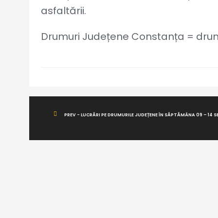
asfaltării.
Drumuri Județene Constanța = drum
PREV - LUCRĂRI PE DRUMURILE JUDEȚENE ÎN SĂPTĂMÂNA 09 – 14 