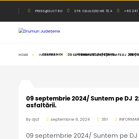
Administrează consimțământul
PRESS@DJCT.RO
STR. CELULOZEI NR. 15 A
+40 241
DESPRE NOI
DRUMURI JUDEŢENE
PRODU
HOME
INFORMARI
09 SEPTEMBRIE 2024/ SUNTEM PE DJ 228 (T
09 septembrie 2024/ Suntem pe DJ 228
asfaltării.
By djct
septembrie 9, 2024
351
INFORMAR
09 septembrie 2024/ Suntem pe DJ 2