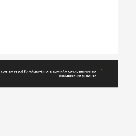
 SUNTEM PE DJ391A VĂLENI-ȘIPOTE. ELIMINĂM CAVALIERII PENTRU
DRUMURI BUNE ȘI SIGURE