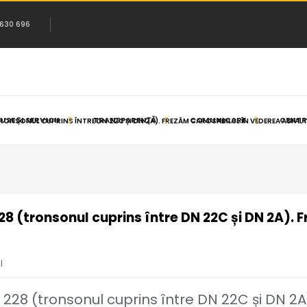
 630 696
SE ȘI SERVICII
TRANSPARENȚĂ
COMUNICARE
CENTR
RONSONUL CUPRINS ÎNTRE DN 22C ȘI DN 2A). FREZĂM CAROSABILUL ÎN VEDEREA ASFALT
 (tronsonul cuprins între DN 22C și DN 2A). 
I
28 (tronsonul cuprins între DN 22C și DN 2A