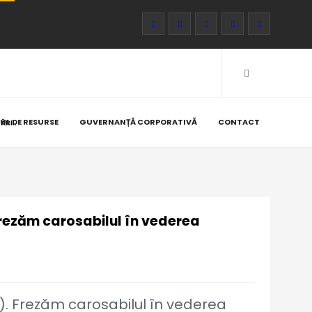
UL DE RESURSE
GUVERNANȚĂ CORPORATIVĂ
CONTACT
ĂRII.
Frezăm carosabilul în vederea
). Frezăm carosabilul în vederea