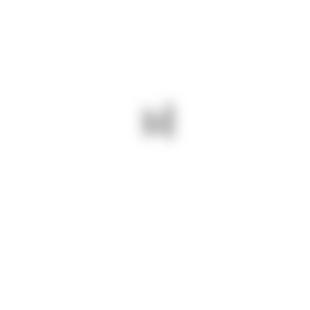
By djct
august 31, 2024
623
INFORMARI
31 august 2024/ Oameni și utilaje
suntem la datorie pe drumurile
județene constănțene. Înlăturăm
efectele nedorite ale ploii.
Drumuri Județene Constanța =
drumuri bune și sigure!
PREV - 29 AUGUST 2024/
NEXT - 02 SEPTEMBRIE 2024/
SUNTEM PE DJ 222 LA
LUCRĂRI DE REABILITARE:
INTRARE ÎN CUZA VODĂ
PLOMBE ASFALTICE PE DJ 222
PENTRU DRUMURI JUDEȚENE
CUZA VODĂ – MIHAIL