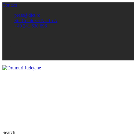
Contact
press@djct.ro
Str. Celulozei Nr. 15 A
+40 241 630 696
Search