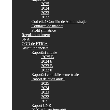
2025
2024
2023
2022
Cod etică Consiliu de Administrație
Contracte de mandat
Profil și matrice
Regulament intern
SNA
COD de ETICA
Situații financiare
Raportări anuale
2025 B
2024 b
2023 B
2022 b
Raportări contabile semestriale
Raport de audit anual
2025
2024
2023
2022
2021
Raport CNR
BVC si Lista Investiții