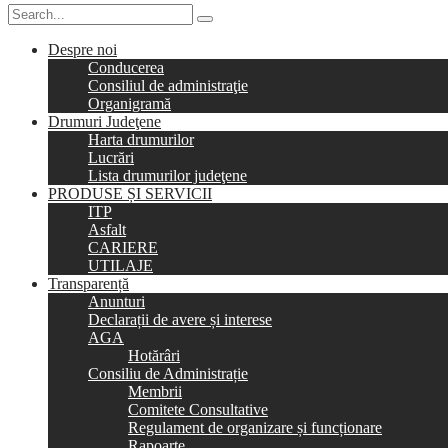
Despre noi
Conducerea
Consiliul de administraţie
Organigramă
Drumuri Judeţene
Harta drumurilor
Lucrări
Lista drumurilor judeţene
PRODUSE ȘI SERVICII
ITP
Asfalt
CARIERE
UTILAJE
Transparență
Anunturi
Declarații de avere și interese
AGA
Hotărâri
Consiliu de Administrație
Membrii
Comitete Consultative
Regulament de organizare și funcționare
Rapoarte