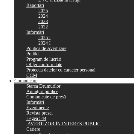
Raportări
2025
2024
2023
2022
Informări
2025 I
2024 I
Politică de Avertizare
Politici
Program de lucrări
Ofițer conformitate
Protectia datelor cu caracter personal
CCM
Comunicare
Starea Drumurilor
Anunţuri publice
Comunicate de presă
Informări
Evenimente
Revista presei
Legea 544
AVERTIZOR ÎN INTERES PUBLIC
Cariere