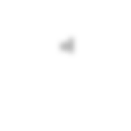
14 august 2024/ Suntem pe DJ 391
Cobadin – Negrești. Eliminăm
cavalierii.
Drumuri Județene Constanța =
drumuri BUNE și SIGURE!
PREV - 13 AUGUST 2024/
NEXT - 14 AUGUST 2024/ PE
CONTINUĂM LUCRĂRILE PE DJ
DJ 391A BĂNEASA –
391 ALBEȘTI – MANGALIA:
DOBROMIR LUCRĂM LA
FREZĂM CAROSABILUL ȘI
ACOSTAMENTE PENTRU
TURNĂM COVOR ASFALTIC.
DRUMURI JUDEȚENE BUNE ȘI
SIGURE!