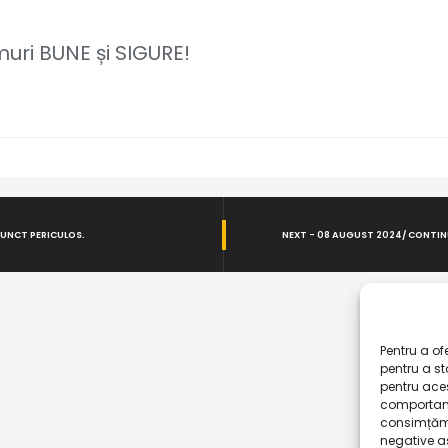
ri BUNE și SIGURE!
PUNCT PERICULOS.
NEXT - 08 AUGUST 2024/ CONTIN
Pentru a of
pentru a s
pentru ace
comportame
consimțămâ
negative as