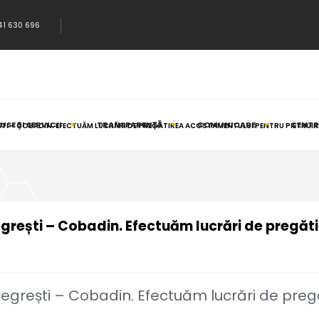
41 630 696
SE ȘI SERVICII
TRANSPARENȚĂ
COMUNICARE
CENTR
ȘTI – COBADIN. EFECTUĂM LUCRĂRI DE PREGĂTIREA ACOSTAMENTULUI PENTRU PIETRUIR
rești – Cobadin. Efectuăm lucrări de pregăti
egrești – Cobadin. Efectuăm lucrări de pre