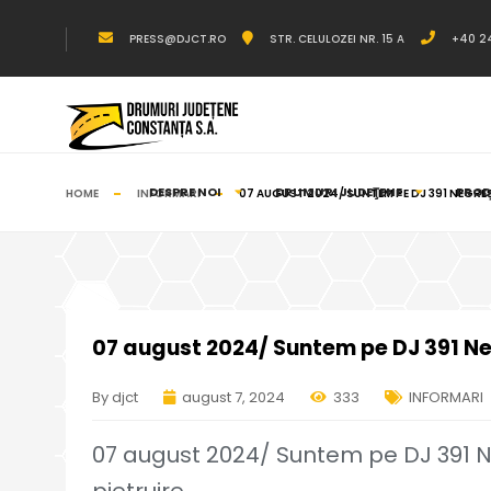
PRESS@DJCT.RO
STR. CELULOZEI NR. 15 A
+40 2
DESPRE NOI
DRUMURI JUDEŢENE
PRODU
HOME
INFORMARI
07 AUGUST 2024/ SUNTEM PE DJ 391 NEGRE
07 august 2024/ Suntem pe DJ 391 Neg
By djct
august 7, 2024
333
INFORMARI
07 august 2024/ Suntem pe DJ 391 N