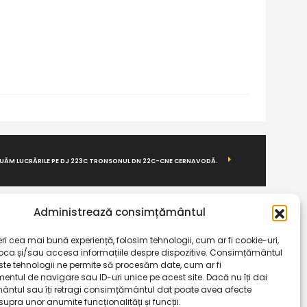
UĂM LUCRĂRILE PE DJ 223C TRONSONUL DN 22C-CNE CERNAVODĂ.
Administrează consimțământul
eri cea mai bună experiență, folosim tehnologii, cum ar fi cookie-uri,
toca și/sau accesa informațiile despre dispozitive. Consimțământul
ste tehnologii ne permite să procesăm date, cum ar fi
ntul de navigare sau ID-uri unice pe acest site. Dacă nu îți dai
ntul sau îți retragi consimțământul dat poate avea afecte
upra unor anumite funcționalități și funcții.