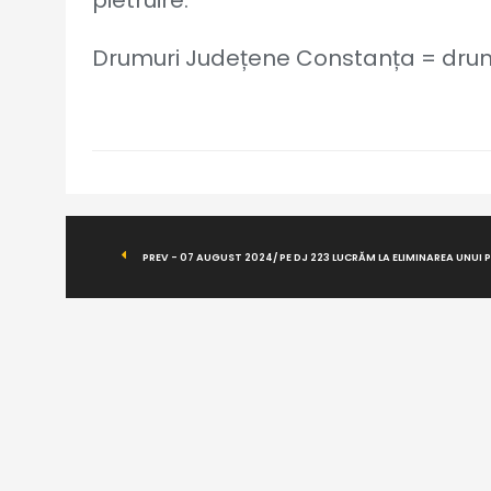
pietruire.
Drumuri Județene Constanța = drumu
PREV - 07 AUGUST 2024/ PE DJ 223 LUCRĂM LA ELIMINAREA UNUI 