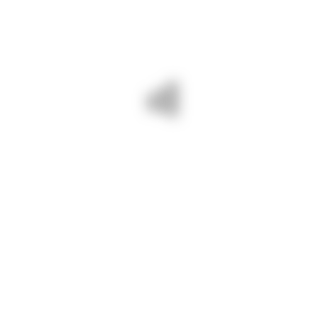
uri BUNE și SIGURE
 391 A VĂLENI-ȘIPOTE ȘI ELIMINĂM
NEXT - 07 AUGUST 2024