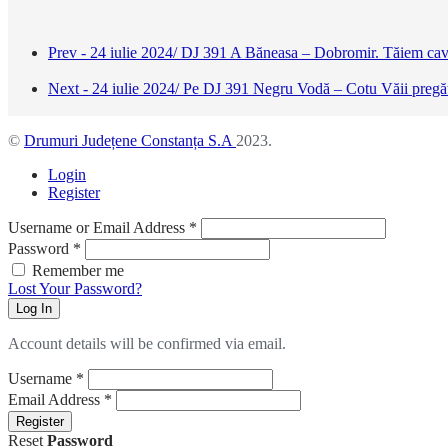
Prev - 24 iulie 2024/ DJ 391 A Băneasa – Dobromir. Tăiem cava
Next - 24 iulie 2024/ Pe DJ 391 Negru Vodă – Cotu Văii pregăti
©
Drumuri Județene Constanța S.A
2023.
Login
Register
Username or Email Address
*
Password
*
Remember me
Lost Your Password?
Log In
Account details will be confirmed via email.
Username
*
Email Address
*
Register
Reset
Password