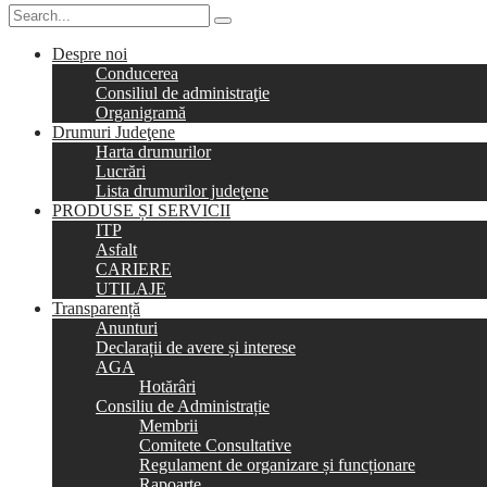
Despre noi
Conducerea
Consiliul de administraţie
Organigramă
Drumuri Judeţene
Harta drumurilor
Lucrări
Lista drumurilor judeţene
PRODUSE ȘI SERVICII
ITP
Asfalt
CARIERE
UTILAJE
Transparență
Anunturi
Declarații de avere și interese
AGA
Hotărâri
Consiliu de Administrație
Membrii
Comitete Consultative
Regulament de organizare și funcționare
Rapoarte