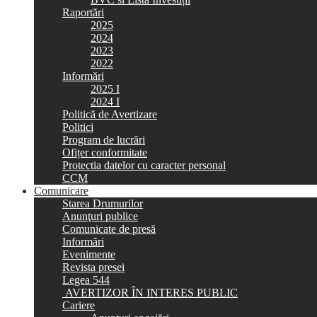
Raportări
2025
2024
2023
2022
Informări
2025 I
2024 I
Politică de Avertizare
Politici
Program de lucrări
Ofițer conformitate
Protectia datelor cu caracter personal
CCM
Comunicare
Starea Drumurilor
Anunţuri publice
Comunicate de presă
Informări
Evenimente
Revista presei
Legea 544
AVERTIZOR ÎN INTERES PUBLIC
Cariere