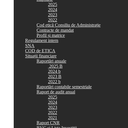
2025
2024
2023
2022
Cod etică Consiliu de Administrație
Contracte de mandat
Profil și matrice
Regulament intern
SNA
COD de ETICA
Situații financiare
Raportări anuale
2025 B
2024 b
2023 B
2022 b
Raportări contabile semestriale
Raport de audit anual
2025
2024
2023
2022
2021
Raport CNR
BVC si Lista Investiții