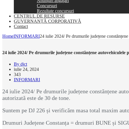
Anunţuri angajări
Concursuri
Rezultate concursuri
CENTRUL DE RESURSE
GUVERNANȚĂ CORPORATIVĂ
Contact
Home
INFORMARI
24 iulie 2024/ Pe drumurile județene constănțene
24 iulie 2024/ Pe drumurile județene constănțene autovehiculele 
By djct
iulie 24, 2024
343
INFORMARI
24 iulie 2024/ Pe drumurile județene constănțene auto
autorizată este de 30 de tone.
Suntem pe DJ 226 și verificăm masa total maxim autor
Drumuri Județene Constanța = drumuri BUNE și SI