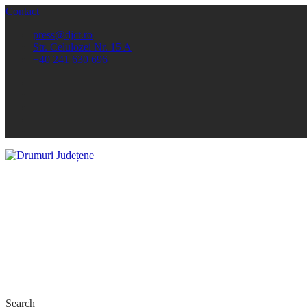
Contact
press@djct.ro
Str. Celulozei Nr. 15 A
+40 241 630 696
Search