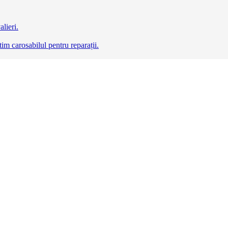
lieri.
m carosabilul pentru reparații.