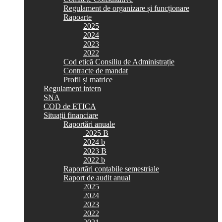
Regulament de organizare și funcționare
Rapoarte
2025
2024
2023
2022
Cod etică Consiliu de Administrație
Contracte de mandat
Profil și matrice
Regulament intern
SNA
COD de ETICA
Situații financiare
Raportări anuale
2025 B
2024 b
2023 B
2022 b
Raportări contabile semestriale
Raport de audit anual
2025
2024
2023
2022