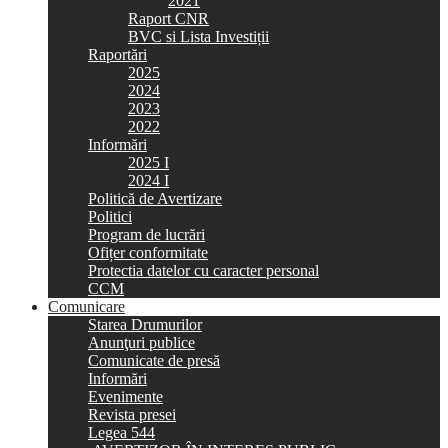
2021
Raport CNR
BVC si Lista Investiții
Raportări
2025
2024
2023
2022
Informări
2025 I
2024 I
Politică de Avertizare
Politici
Program de lucrări
Ofițer conformitate
Protectia datelor cu caracter personal
CCM
Comunicare
Starea Drumurilor
Anunţuri publice
Comunicate de presă
Informări
Evenimente
Revista presei
Legea 544