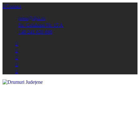
Contact
press@djct.ro
Str. Celulozei Nr. 15 A
+40 241 630 696