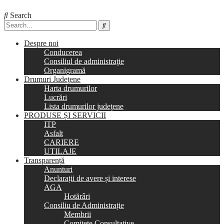
Search
Despre noi
Conducerea
Consiliul de administraţie
Organigramă
Drumuri Judeţene
Harta drumurilor
Lucrări
Lista drumurilor judeţene
PRODUSE ȘI SERVICII
ITP
Asfalt
CARIERE
UTILAJE
Transparență
Anunturi
Declarații de avere și interese
AGA
Hotărâri
Consiliu de Administrație
Membrii
Comitete Consultative