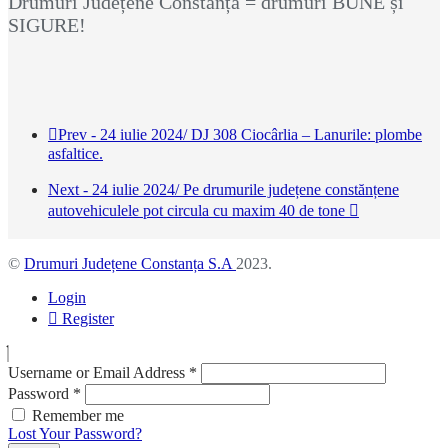
Drumuri Județene Constanța = drumuri BUNE și
SIGURE!
Prev - 24 iulie 2024/ DJ 308 Ciocârlia – Lanurile: plombe
asfaltice.
Next - 24 iulie 2024/ Pe drumurile județene constănțene
autovehiculele pot circula cu maxim 40 de tone
©
Drumuri Județene Constanța S.A
2023.
Login
Register
Username or Email Address
*
Password
*
Remember me
Lost Your Password?