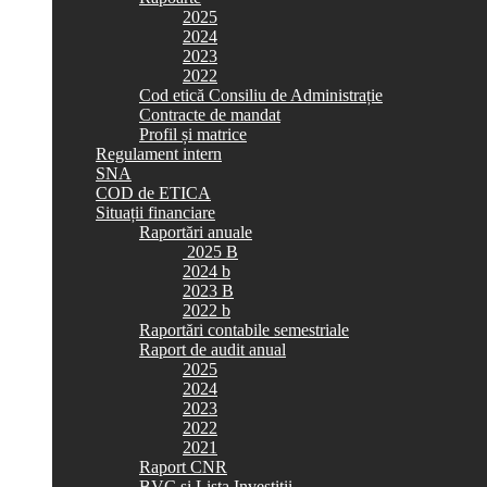
2025
2024
2023
2022
Cod etică Consiliu de Administrație
Contracte de mandat
Profil și matrice
Regulament intern
SNA
COD de ETICA
Situații financiare
Raportări anuale
2025 B
2024 b
2023 B
2022 b
Raportări contabile semestriale
Raport de audit anual
2025
2024
2023
2022
2021
Raport CNR
BVC si Lista Investiții