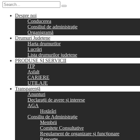
Despre noi
Conducerea
Consiliul de administraţie
Organigramă
Drumuri Judeţene
Harta drumurilor
Lucrări
Lista drumurilor judeţene
PRODUSE ȘI SERVICII
ITP
Asfalt
CARIERE
UTILAJE
Transparență
Anunturi
Declarații de avere și interese
AGA
Hotărâri
Consiliu de Administrație
Membrii
Comitete Consultative
Regulament de organizare și funcționare
Rapoarte