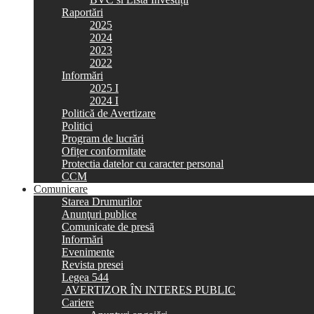
Raportări
2025
2024
2023
2022
Informări
2025 I
2024 I
Politică de Avertizare
Politici
Program de lucrări
Ofițer conformitate
Protectia datelor cu caracter personal
CCM
Comunicare
Starea Drumurilor
Anunţuri publice
Comunicate de presă
Informări
Evenimente
Revista presei
Legea 544
AVERTIZOR ÎN INTERES PUBLIC
Cariere