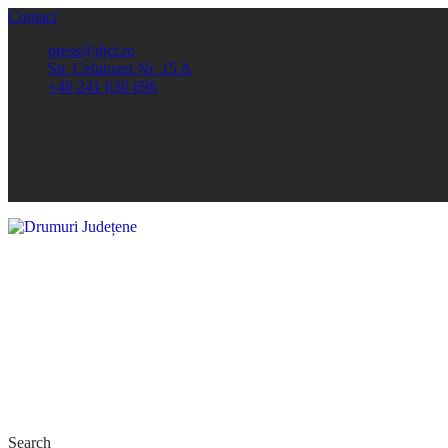
Contact
press@djct.ro
Str. Celulozei Nr. 15 A
+40 241 630 696
Search