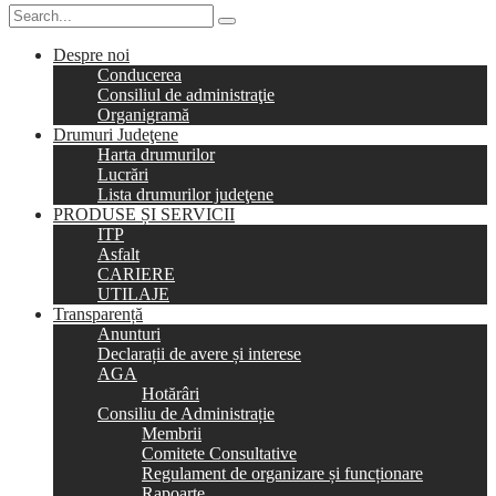
Despre noi
Conducerea
Consiliul de administraţie
Organigramă
Drumuri Judeţene
Harta drumurilor
Lucrări
Lista drumurilor judeţene
PRODUSE ȘI SERVICII
ITP
Asfalt
CARIERE
UTILAJE
Transparență
Anunturi
Declarații de avere și interese
AGA
Hotărâri
Consiliu de Administrație
Membrii
Comitete Consultative
Regulament de organizare și funcționare
Rapoarte