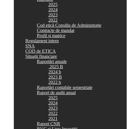
2025
2024
2023
2022
Cod etică Consiliu de Administrație
Contracte de mandat
Profil și matrice
Regulament intern
SNA
COD de ETICA
Situații financiare
Raportări anuale
2025 B
2024 b
2023 B
2022 b
Raportări contabile semestriale
Raport de audit anual
2025
2024
2023
2022
2021
Raport CNR
BVC si Lista Investiții