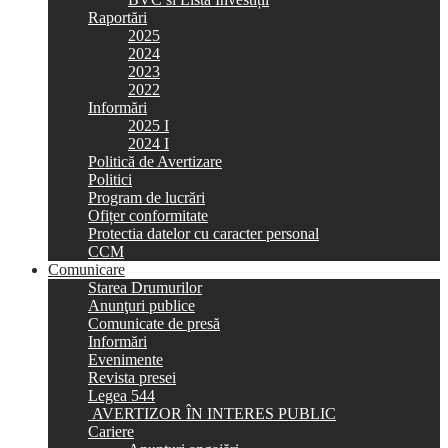
Raportări
2025
2024
2023
2022
Informări
2025 I
2024 I
Politică de Avertizare
Politici
Program de lucrări
Ofițer conformitate
Protectia datelor cu caracter personal
CCM
Comunicare
Starea Drumurilor
Anunţuri publice
Comunicate de presă
Informări
Evenimente
Revista presei
Legea 544
AVERTIZOR ÎN INTERES PUBLIC
Cariere