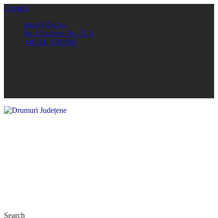
Contact
press@djct.ro
Str. Celulozei Nr. 15 A
+40 241 630 696
Search