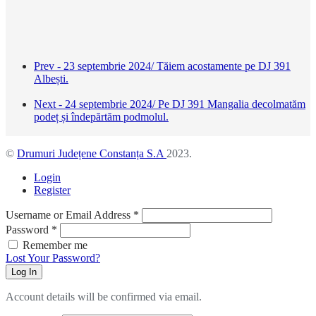
Prev - 23 septembrie 2024/ Tăiem acostamente pe DJ 391
Albești.
Next - 24 septembrie 2024/ Pe DJ 391 Mangalia decolmatăm
podeț și îndepărtăm podmolul.
©
Drumuri Județene Constanța S.A
2023.
Login
Register
Username or Email Address
*
Password
*
Remember me
Lost Your Password?
Log In
Account details will be confirmed via email.