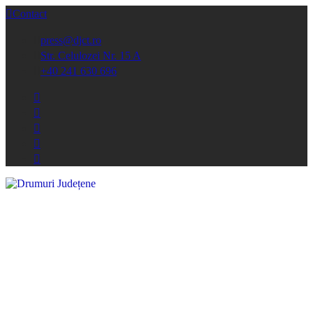
Contact
press@djct.ro
Str. Celulozei Nr. 15 A
+40 241 630 696