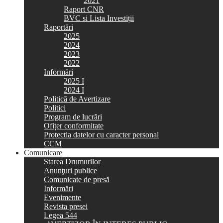
2021
Raport CNR
BVC si Lista Investiții
Raportări
2025
2024
2023
2022
Informări
2025 I
2024 I
Politică de Avertizare
Politici
Program de lucrări
Ofițer conformitate
Protectia datelor cu caracter personal
CCM
Comunicare
Starea Drumurilor
Anunţuri publice
Comunicate de presă
Informări
Evenimente
Revista presei
Legea 544