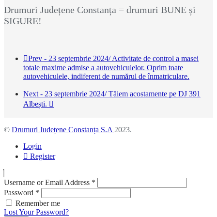
Drumuri Județene Constanța = drumuri BUNE și
SIGURE!
Prev - 23 septembrie 2024/ Activitate de control a masei
totale maxime admise a autovehiculelor. Oprim toate
autovehiculele, indiferent de numărul de înmatriculare.
Next - 23 septembrie 2024/ Tăiem acostamente pe DJ 391
Albești.
©
Drumuri Județene Constanța S.A
2023.
Login
Register
Username or Email Address
*
Password
*
Remember me
Lost Your Password?