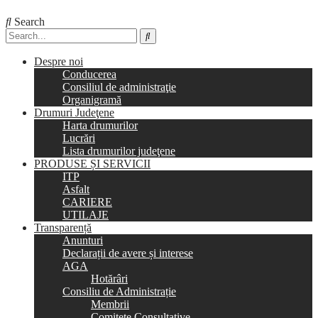
Search
Despre noi
Conducerea
Consiliul de administraţie
Organigramă
Drumuri Judeţene
Harta drumurilor
Lucrări
Lista drumurilor judeţene
PRODUSE ȘI SERVICII
ITP
Asfalt
CARIERE
UTILAJE
Transparență
Anunturi
Declarații de avere și interese
AGA
Hotărâri
Consiliu de Administrație
Membrii
Comitete Consultative