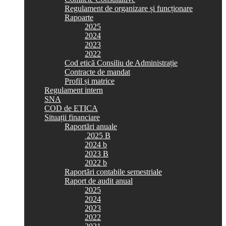
Regulament de organizare și funcționare
Rapoarte
2025
2024
2023
2022
Cod etică Consiliu de Administrație
Contracte de mandat
Profil și matrice
Regulament intern
SNA
COD de ETICA
Situații financiare
Raportări anuale
2025 B
2024 b
2023 B
2022 b
Raportări contabile semestriale
Raport de audit anual
2025
2024
2023
2022