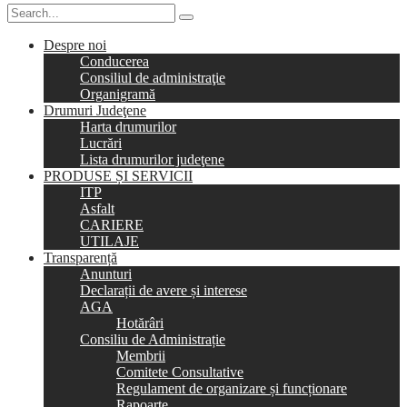
Despre noi
Conducerea
Consiliul de administraţie
Organigramă
Drumuri Judeţene
Harta drumurilor
Lucrări
Lista drumurilor judeţene
PRODUSE ȘI SERVICII
ITP
Asfalt
CARIERE
UTILAJE
Transparență
Anunturi
Declarații de avere și interese
AGA
Hotărâri
Consiliu de Administrație
Membrii
Comitete Consultative
Regulament de organizare și funcționare
Rapoarte