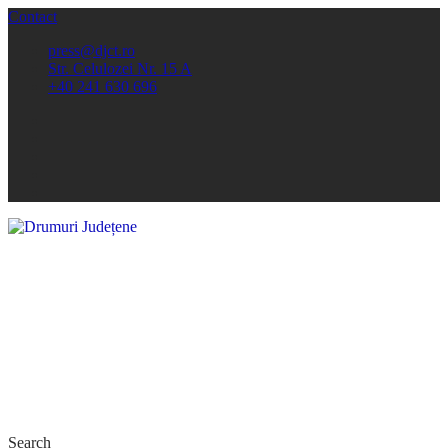
Contact
press@djct.ro
Str. Celulozei Nr. 15 A
+40 241 630 696
Search