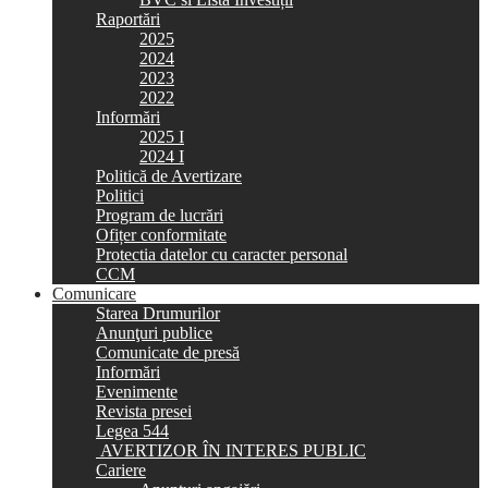
Raportări
2025
2024
2023
2022
Informări
2025 I
2024 I
Politică de Avertizare
Politici
Program de lucrări
Ofițer conformitate
Protectia datelor cu caracter personal
CCM
Comunicare
Starea Drumurilor
Anunţuri publice
Comunicate de presă
Informări
Evenimente
Revista presei
Legea 544
AVERTIZOR ÎN INTERES PUBLIC
Cariere