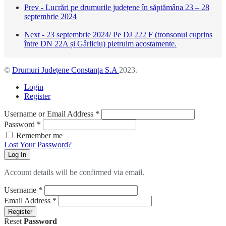
Prev - Lucrări pe drumurile județene în săptămâna 23 – 28
septembrie 2024
Next - 23 septembrie 2024/ Pe DJ 222 F (tronsonul cuprins
între DN 22A și Gârliciu) pietruim acostamente.
©
Drumuri Județene Constanța S.A
2023.
Login
Register
Username or Email Address
*
Password
*
Remember me
Lost Your Password?
Log In
Account details will be confirmed via email.
Username
*
Email Address
*
Register
Reset
Password