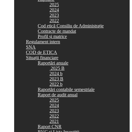
2025
2024
2023
2022
Cod etică Consiliu de Administrație
Contracte de mandat
Profil și matrice
Regulament intern
SNA
COD de ETICA
Situații financiare
Raportări anuale
2025 B
2024 b
2023 B
2022 b
Raportări contabile semestriale
Raport de audit anual
2025
2024
2023
2022
2021
Raport CNR
BVC si Lista Investiții