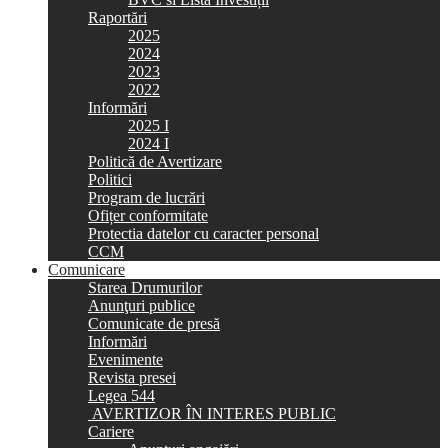
Raportări
2025
2024
2023
2022
Informări
2025 I
2024 I
Politică de Avertizare
Politici
Program de lucrări
Ofițer conformitate
Protectia datelor cu caracter personal
CCM
Comunicare
Starea Drumurilor
Anunţuri publice
Comunicate de presă
Informări
Evenimente
Revista presei
Legea 544
AVERTIZOR ÎN INTERES PUBLIC
Cariere