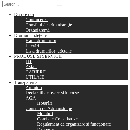
Despre noi
Conducerea
Consiliul de administraţie
Organigramă
Drumuri Judeţene
Harta drumurilor
Lucrări
Lista drumurilor judeţene
PRODUSE ȘI SERVICII
ITP
Asfalt
CARIERE
UTILAJE
Transparență
Anunturi
Declarații de avere și interese
AGA
Hotărâri
Consiliu de Administrație
Membrii
Comitete Consultative
Regulament de organizare și funcționare
Rapoarte