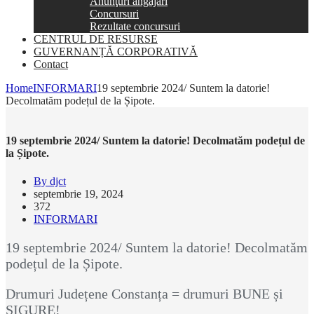
Anunţuri angajări
Concursuri
Rezultate concursuri
CENTRUL DE RESURSE
GUVERNANȚĂ CORPORATIVĂ
Contact
Home
INFORMARI
19 septembrie 2024/ Suntem la datorie!
Decolmatăm podețul de la Șipote.
19 septembrie 2024/ Suntem la datorie! Decolmatăm podețul de
la Șipote.
By djct
septembrie 19, 2024
372
INFORMARI
19 septembrie 2024/ Suntem la datorie! Decolmatăm
podețul de la Șipote.
Drumuri Județene Constanța = drumuri BUNE și
SIGURE!