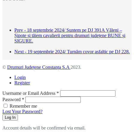
Prev - 18 septembrie 2024/ Suntem pe DJ 391A Văleni –
Șipote și tăiem cavalierii pentru drumuri județene BUNE și
SIGURE.
Next - 19 septembrie 2024/ Turnăm covor asfaltic pe DJ 228.
©
Drumuri Județene Constanța S.A
2023.
Login
Register
Username or Email Address
*
Password
*
Remember me
Lost Your Password?
Log In
Account details will be confirmed via email.