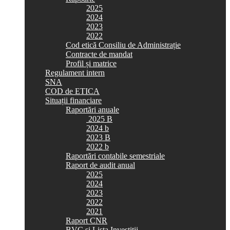
2025
2024
2023
2022
Cod etică Consiliu de Administrație
Contracte de mandat
Profil și matrice
Regulament intern
SNA
COD de ETICA
Situații financiare
Raportări anuale
2025 B
2024 b
2023 B
2022 b
Raportări contabile semestriale
Raport de audit anual
2025
2024
2023
2022
2021
Raport CNR
BVC si Lista Investiții