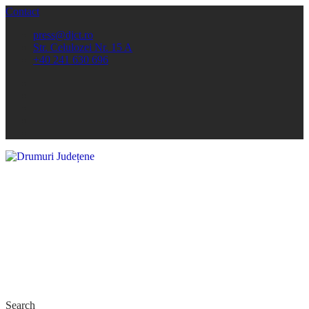
Contact
press@djct.ro
Str. Celulozei Nr. 15 A
+40 241 630 696
Search