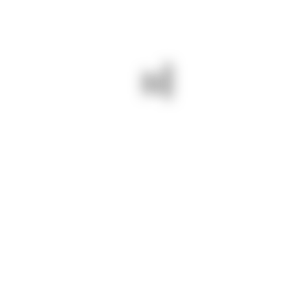
INFORMARI
18 septembrie 2024/ Pentru drumuri
județene BUNE și SIGURE turnăm
covor asfaltic pe DJ 383 Techirghiol.
PREV - 17 SEPTEMBRIE 2024/
NEXT - 18 SEPTEMBRIE 2024/
SUNTEM PE DJ 383
TURNĂM PLOMBE ASFALTICE
TECHIRGHIOL. ASFALTĂM.
PE DJ 223 TRONSONUL
CERNAVODĂ – SEIMENI.