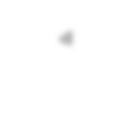
16 septembrie 2024/ Suntem pe DJ
223 Ion Corvin -Cernavodă. Cosim
vegetația și decolmatăm rigolele.
Drumuri Județene Constanța =
drumuri BUNE și SIGURE!
PREV - 13 SEPTEMBRIE 2024/
NEXT - LUCRĂRI PE DRUMURILE
PIETRUIM ACOSTAMENTE PE
JUDEȚENE ÎN SĂPTĂMÂNA 16 –
DJ 222 F PENTRU DRUMURI
21 SEPTEMBRIE 2024
JUDEȚENE BUNE ȘI SIGURE