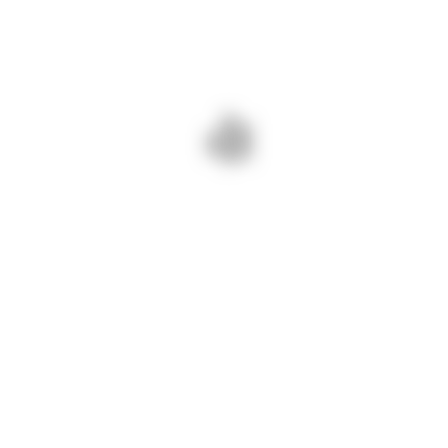
ri BUNE și SIGURE!
NTRU ÎNDEPĂRTAREA EFECTELOR
NEXT - 12 SEPTEMBRIE 2024/ DIN Z