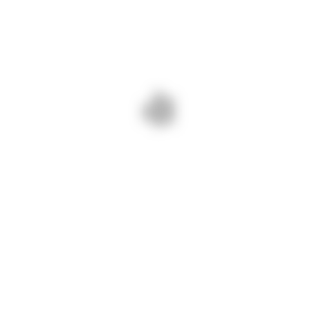
12 septembrie 2024/ Pe DJ 223
Cernavodă – Dunărea ne pregătim
de plombări asfaltice.
Drumuri Județene Constanța =
drumuri BUNE și SIGURE
PREV - 12 SEPTEMBRIE 2024/
NEXT - 13 SEPTEMBRIE 2024/
DIN ZORII ZILEI SUNTEM PE DJ
DIN ZORII ZILEI SUNTEM PE DJ
228 TRONSONUL DN 22C –
223 ION CORVIN –
CULMEA – DN2A. FREZĂM
CERNAVODĂ. COSIM
CAROSABILUL ȘI VOM TURNA
VEGETAȚIA ȘI DECOLMATĂM
COVOR ASFALTIC.
RIGOLELE.