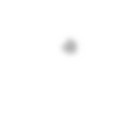
By djct
septembrie 3, 2024
341
INFORMARI
03 septembrie 2024/ DJ 391A
Băneasa – Dobromir îndepărtăm
cavalierii pentru drumuri județene
BUNE și SIGURE!
PREV - 03 SEPTEMBRIE 2024/
NEXT - 03 SEPTEMBRIE 2024/
SUNTEM PE DJ 383
LA DATORIE PE DRUMURILE
TECHIRGHIOL. FREZĂM
JUDEȚENE CONSTĂNȚENE
CAROSABILUL ÎN VEDEREA
VERIFICĂM GREUTATEA
ASFALTĂRII.
TOTALĂ ADMISĂ A
AUTOVEHICULELOR.