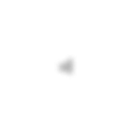
DJ 222 Grădina – Râmnicu de
Jos, DJ 222 F: pietruire
acostamente;
DJ 222 tronsonul DN 22 C – Cuza
Vodă – Mihail Kogălniceanu DN
22 A: lucrări de întreținere
drumuri – frezat carosabilul și
plombe asfaltice;
DJ 222 Târgușor – Cheia, DJ 223
Dunărea – Seimeni –
Cernavodă, DJ 391 Cobadin –
Negrești: lucrări de estetică
rutieră – tăiere lăstăriș, cosit