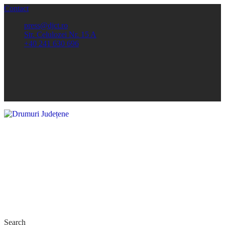
Contact
press@djct.ro
Str. Celulozei Nr. 15 A
+40 241 630 696
Search