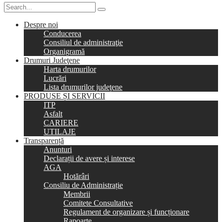
Despre noi
Conducerea
Consiliul de administraţie
Organigramă
Drumuri Judeţene
Harta drumurilor
Lucrări
Lista drumurilor judeţene
PRODUSE ȘI SERVICII
ITP
Asfalt
CARIERE
UTILAJE
Transparență
Anunturi
Declarații de avere și interese
AGA
Hotărâri
Consiliu de Administrație
Membrii
Comitete Consultative
Regulament de organizare și funcționare
Rapoarte