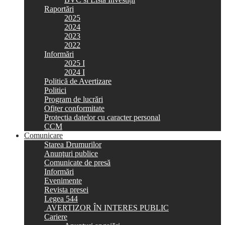
Raportări
2025
2024
2023
2022
Informări
2025 I
2024 I
Politică de Avertizare
Politici
Program de lucrări
Ofițer conformitate
Protectia datelor cu caracter personal
CCM
Comunicare
Starea Drumurilor
Anunţuri publice
Comunicate de presă
Informări
Evenimente
Revista presei
Legea 544
AVERTIZOR ÎN INTERES PUBLIC
Cariere