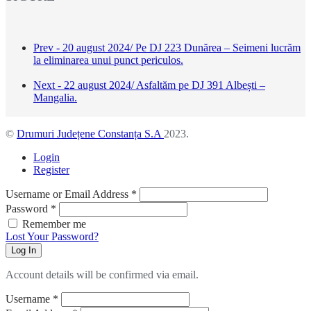
Prev - 20 august 2024/ Pe DJ 223 Dunărea – Seimeni lucrăm
la eliminarea unui punct periculos.
Next - 22 august 2024/ Asfaltăm pe DJ 391 Albești –
Mangalia.
©
Drumuri Județene Constanța S.A
2023.
Login
Register
Username or Email Address
*
Password
*
Remember me
Lost Your Password?
Log In
Account details will be confirmed via email.
Username
*