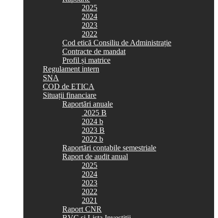
2025
2024
2023
2022
Cod etică Consiliu de Administrație
Contracte de mandat
Profil și matrice
Regulament intern
SNA
COD de ETICA
Situații financiare
Raportări anuale
2025 B
2024 b
2023 B
2022 b
Raportări contabile semestriale
Raport de audit anual
2025
2024
2023
2022
2021
Raport CNR
BVC si Lista Investiții