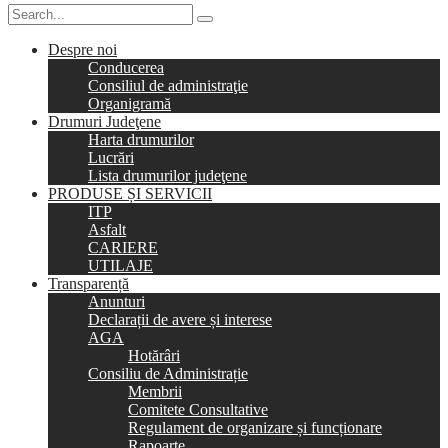
Despre noi
Conducerea
Consiliul de administraţie
Organigramă
Drumuri Judeţene
Harta drumurilor
Lucrări
Lista drumurilor judeţene
PRODUSE ȘI SERVICII
ITP
Asfalt
CARIERE
UTILAJE
Transparență
Anunturi
Declarații de avere și interese
AGA
Hotărâri
Consiliu de Administrație
Membrii
Comitete Consultative
Regulament de organizare și funcționare
Rapoarte