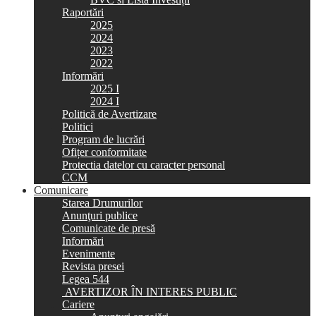
Raportări
2025
2024
2023
2022
Informări
2025 I
2024 I
Politică de Avertizare
Politici
Program de lucrări
Ofițer conformitate
Protectia datelor cu caracter personal
CCM
Comunicare
Starea Drumurilor
Anunţuri publice
Comunicate de presă
Informări
Evenimente
Revista presei
Legea 544
AVERTIZOR ÎN INTERES PUBLIC
Cariere