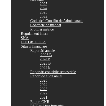
2025
2024
2023
2022
Cod etică Consiliu de Administrație
Contracte de mandat
Profil și matrice
Regulament intern
SNA
COD de ETICA
Situații financiare
Raportări anuale
2025 B
2024 b
2023 B
2022 b
Raportări contabile semestriale
Raport de audit anual
2025
2024
2023
2022
2021
Raport CNR
BVC si Lista Investiții