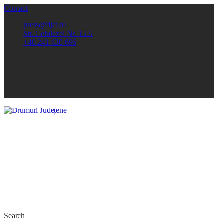
Contact
press@djct.ro
Str. Celulozei Nr. 15 A
+40 241 630 696
Search