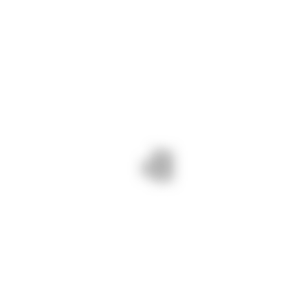
e în siguranță a drumurilor județene. Pentru d
de reparații poduri;
a – Nod A 4: lucrări de reparații drumuri- p
de reparații/întreținere drumuri- frezat și tur
 Peștera Ivrinezu, DJ 223 Capidava – Dunărea
etică rutieră – eliminare cavalieri, cosit mec
, DJ 223 Cernavodă: pietruire acostamente;
ri.
 și nu se înregistrează întârzieri în impleme