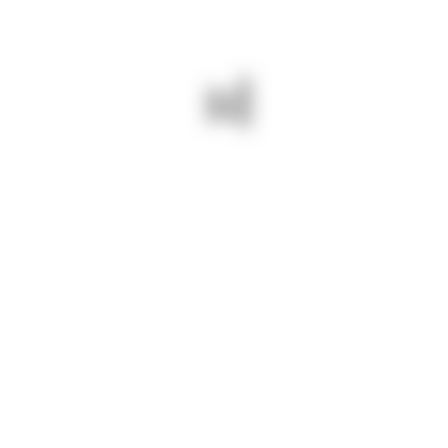
pe DJ 223 Dunărea-Capidava
pentru drumuri județene BUNE și
SIGURE
PREV - 12 AUGUST 2024/ DIN
NEXT - 12 AUGUST 2024/
ZORII ZILEI COSIM VEGETAȚIA
SUNTEM ȘI PE DJ391A
PE DJ 223 B PEȘTERA –
BĂNEASA – DOBROMIR:
IVRINEZU.
PIETRUIM ACOSTAMENTE.