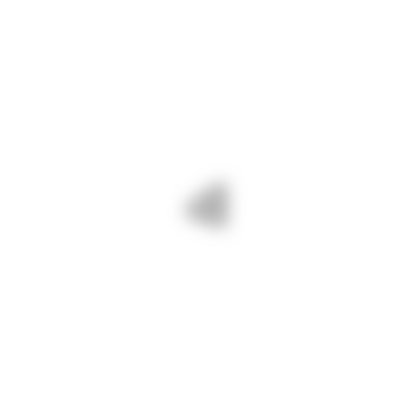
By djct
august 1, 2024
322
INFORMARI
Reamintim participanților la traficul
rutier că pe drumurile județene
autovehiculele pot circula cu masa
maximă admisă de 40 de tone –
cele cu 5 axe, și cu masa maximă
admisă de 30 de tone – cele cu 4
axe.
Drumuri Județene Constanța =
drumuri BUNE și SIGURE