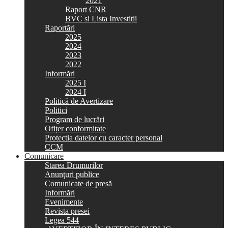
2021
Raport CNR
BVC si Lista Investiții
Raportări
2025
2024
2023
2022
Informări
2025 I
2024 I
Politică de Avertizare
Politici
Program de lucrări
Ofițer conformitate
Protectia datelor cu caracter personal
CCM
Comunicare
Starea Drumurilor
Anunţuri publice
Comunicate de presă
Informări
Evenimente
Revista presei
Legea 544