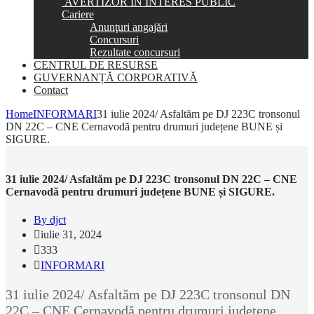
AVERTIZOR ÎN INTERES PUBLIC
Cariere
Anunţuri angajări
Concursuri
Rezultate concursuri
CENTRUL DE RESURSE
GUVERNANȚĂ CORPORATIVĂ
Contact
Home
INFORMARI
31 iulie 2024/ Asfaltăm pe DJ 223C tronsonul
DN 22C – CNE Cernavodă pentru drumuri județene BUNE și
SIGURE.
31 iulie 2024/ Asfaltăm pe DJ 223C tronsonul DN 22C – CNE
Cernavodă pentru drumuri județene BUNE și SIGURE.
By djct
iulie 31, 2024
333
INFORMARI
31 iulie 2024/ Asfaltăm pe DJ 223C tronsonul DN
22C – CNE Cernavodă pentru drumuri județene