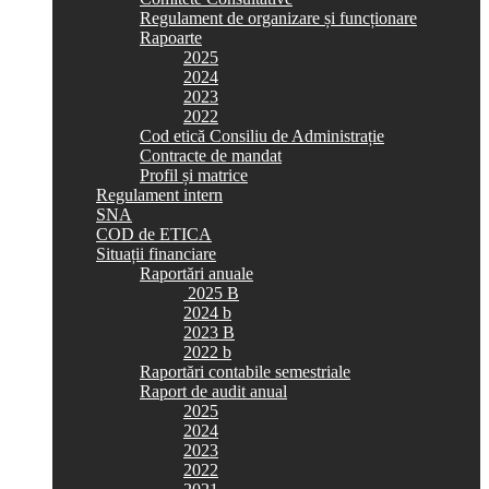
Regulament de organizare și funcționare
Rapoarte
2025
2024
2023
2022
Cod etică Consiliu de Administrație
Contracte de mandat
Profil și matrice
Regulament intern
SNA
COD de ETICA
Situații financiare
Raportări anuale
2025 B
2024 b
2023 B
2022 b
Raportări contabile semestriale
Raport de audit anual
2025
2024
2023
2022