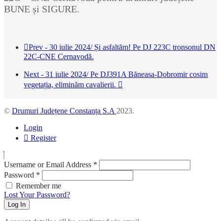
BUNE și SIGURE.
Prev - 30 iulie 2024/ Și asfaltăm! Pe DJ 223C tronsonul DN
22C-CNE Cernavodă.
Next - 31 iulie 2024/ Pe DJ391A Băneasa-Dobromir cosim
vegetația, eliminăm cavalierii.
©
Drumuri Județene Constanța S.A
2023.
Login
Register
Username or Email Address
*
Password
*
Remember me
Lost Your Password?
Log In