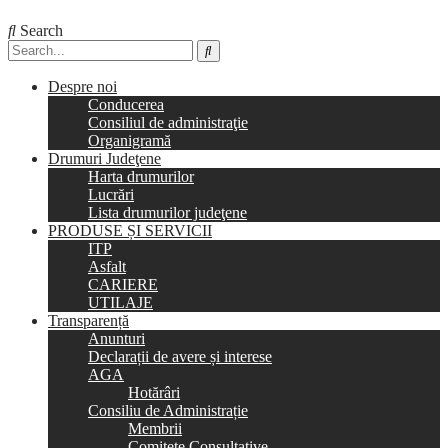
Search
Despre noi
Conducerea
Consiliul de administraţie
Organigramă
Drumuri Judeţene
Harta drumurilor
Lucrări
Lista drumurilor judeţene
PRODUSE ȘI SERVICII
ITP
Asfalt
CARIERE
UTILAJE
Transparență
Anunturi
Declarații de avere și interese
AGA
Hotărâri
Consiliu de Administrație
Membrii
Comitete Consultative