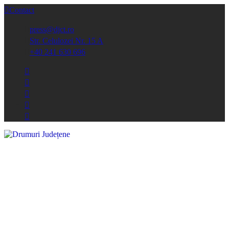
Contact
press@djct.ro
Str. Celulozei Nr. 15 A
+40 241 630 696