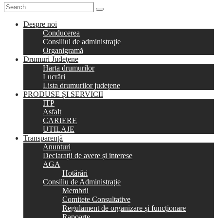
Despre noi
Conducerea
Consiliul de administraţie
Organigramă
Drumuri Judeţene
Harta drumurilor
Lucrări
Lista drumurilor judeţene
PRODUSE ȘI SERVICII
ITP
Asfalt
CARIERE
UTILAJE
Transparență
Anunturi
Declarații de avere și interese
AGA
Hotărâri
Consiliu de Administrație
Membrii
Comitete Consultative
Regulament de organizare și funcționare
Rapoarte