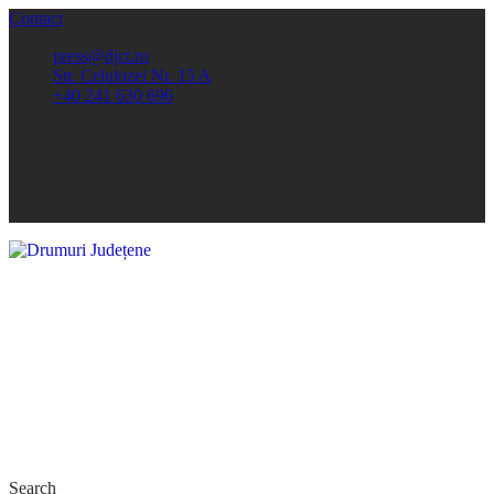
Contact
press@djct.ro
Str. Celulozei Nr. 15 A
+40 241 630 696
Search