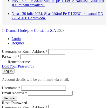
Prev - 30 iulie 2024/ Suntem pe DJ391A Băneasa-Dobromir
și eliminăm cavalierii.
Next - 30 iulie 2024/ Și asfaltăm! Pe DJ 223C tronsonul DN
22C-CNE Cernavodă.
©
Drumuri Județene Constanța S.A
2023.
Login
Register
Username or Email Address
*
Password
*
Remember me
Lost Your Password?
Log In
Account details will be confirmed via email.
Username
*
Email Address
*
Register
Reset
Password
Username or Email Address
*