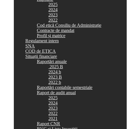
2025
2024
2023
2022
Cod etică Consiliu de Administrație
Contracte de mandat
Profil și matrice
Regulament intern
SNA
COD de ETICA
Situații financiare
Raportări anuale
2025 B
2024 b
2023 B
2022 b
Raportări contabile semestriale
Raport de audit anual
2025
2024
2023
2022
2021
Raport CNR
BVC si Lista Investiții