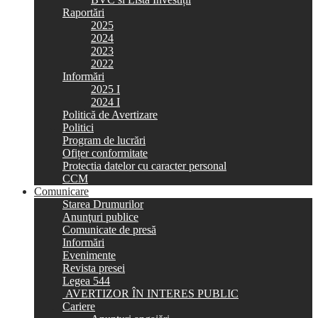
Raportări
2025
2024
2023
2022
Informări
2025 I
2024 I
Politică de Avertizare
Politici
Program de lucrări
Ofițer conformitate
Protectia datelor cu caracter personal
CCM
Comunicare
Starea Drumurilor
Anunţuri publice
Comunicate de presă
Informări
Evenimente
Revista presei
Legea 544
AVERTIZOR ÎN INTERES PUBLIC
Cariere