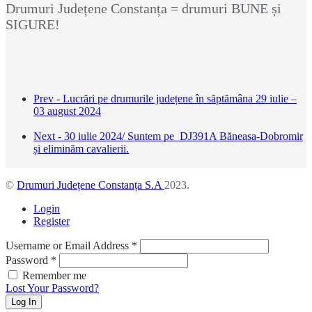
Drumuri Județene Constanța = drumuri BUNE și
SIGURE!
Prev - Lucrări pe drumurile județene în săptămâna 29 iulie –
03 august 2024
Next - 30 iulie 2024/ Suntem pe DJ391A Băneasa-Dobromir
și eliminăm cavalierii.
©
Drumuri Județene Constanța S.A
2023.
Login
Register
Username or Email Address
*
Password
*
Remember me
Lost Your Password?
Log In