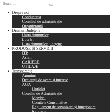
Despre noi
Conducerea
Consiliul de administraţie
Organigramă
Drumuri Judeţene
Harta drumurilor
Lucrări
Lista drumurilor judeţene
PRODUSE ȘI SERVICII
ITP
Asfalt
CARIERE
UTILAJE
Transparență
Anunturi
Declarații de avere și interese
AGA
Hotărâri
Consiliu de Administrație
Membrii
Comitete Consultative
Regulament de organizare și funcționare
Rapoarte