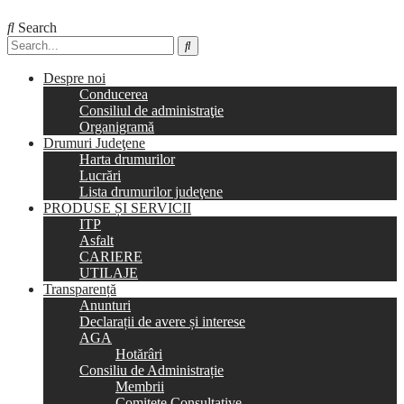
Search
Despre noi
Conducerea
Consiliul de administraţie
Organigramă
Drumuri Judeţene
Harta drumurilor
Lucrări
Lista drumurilor judeţene
PRODUSE ȘI SERVICII
ITP
Asfalt
CARIERE
UTILAJE
Transparență
Anunturi
Declarații de avere și interese
AGA
Hotărâri
Consiliu de Administrație
Membrii
Comitete Consultative