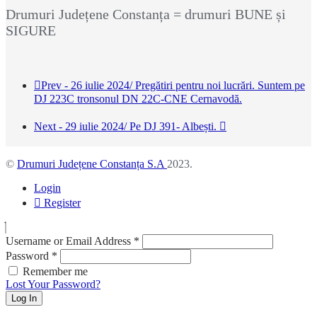
Drumuri Județene Constanța = drumuri BUNE și
SIGURE
Prev - 26 iulie 2024/ Pregătiri pentru noi lucrări. Suntem pe
DJ 223C tronsonul DN 22C-CNE Cernavodă.
Next - 29 iulie 2024/ Pe DJ 391- Albești.
©
Drumuri Județene Constanța S.A
2023.
Login
Register
Username or Email Address
*
Password
*
Remember me
Lost Your Password?
Log In