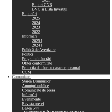
2021
Raport CNR
BVC si Lista Investiții
Raportări
2025
2024
2023
2022
Informări
2025 I
2024 I
Politică de Avertizare
Politici
Program de lucrări
Ofițer conformitate
Protectia datelor cu caracter personal
CCM
Comunicare
Starea Drumurilor
Anunţuri publice
Comunicate de presă
Informări
Evenimente
Revista presei
Legea 544