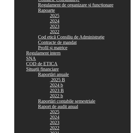
Regulament de organizare și funcționare
Rapoarte
2025
2024
2023
2022
Cod etică Consiliu de Administrație
Contracte de mandat
Profil și matrice
Regulament intern
SNA
COD de ETICA
Situații financiare
Raportări anuale
2025 B
2024 b
2023 B
2022 b
Raportări contabile semestriale
Raport de audit anual
2025
2024
2023
2022