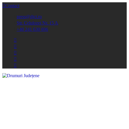
Contact
press@djct.ro
Str. Celulozei Nr. 15 A
+40 241 630 696