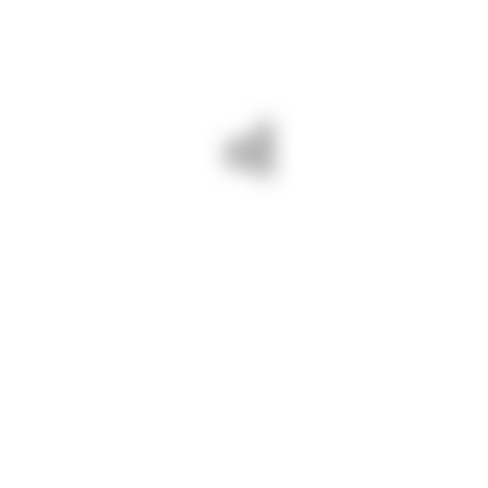
26 iulie 2024/ În sprijinul
comunităților locale: asfaltăm la
Topalu.
Drumuri Județene Constanța =
drumuri BUNE și SIGURE
PREV - 26 IULIE 2024/ TÃIEM
NEXT - 26 IULIE 2024/
CAVALIERI DIN ZORII ZILEI PE
PREGĂTIRI PENTRU NOI
DJ 391 A BÃNEASA –
LUCRĂRI. SUNTEM PE DJ 223C
DOBROMIR.
TRONSONUL DN 22C-CNE
CERNAVODĂ.