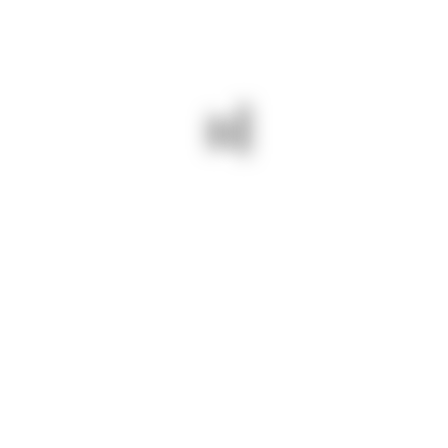
23 iulie 2024/ Suntem pe DJ 381
Ciocârlia – Lanurile: plombe
asfaltice.
Drumuri Județene Constanța =
drumuri BUNE și SIGURE!
PREV - 23 IULIE 2024/
NEXT - 23 IULIE 2024/ PE DJ
SUNTEM PE DJ 391 A TUFANI.
381 CIOCÂRLIA – LANURILE
SUNT ÎNDEPĂRTATE
COSIM MECANIC VEGETAȚIA.
PUNCTELE PERICULOASE.